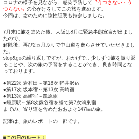
コロナの様子を見ながら、感染予防して
〝うつさない・う
つらな
の心がけをしてこの旅を進めます。
い〟
今回は、念のために陰性証明も持参しました。
7月末に旅を進めた後、大阪は8月に緊急事態宣言が出まし
たので、
解除後、再び2ヵ月ぶりで中山道を走らさせていただきまし
た。
stop&goの繰り返しですが、おかげで…少しずつ旅を振り返
ることや、次の旅の予習をすることができ、良き時間とな
っております。
●第22次 岩村田～第18次 軽井沢宿
●第17次 坂本宿～第13次 高崎宿
●第13次 高崎宿～籠原駅
●籠原駅～第8次熊谷宿を経て第7次鴻巣宿
までの、寄り道を含めたおおよそ147㎞の旅。
記事は、旅のレポートの一部です。
■この日のルート：