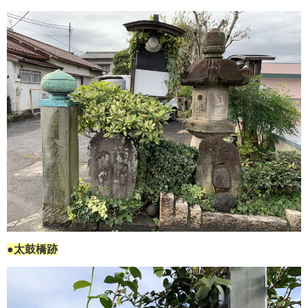
●太鼓橋跡