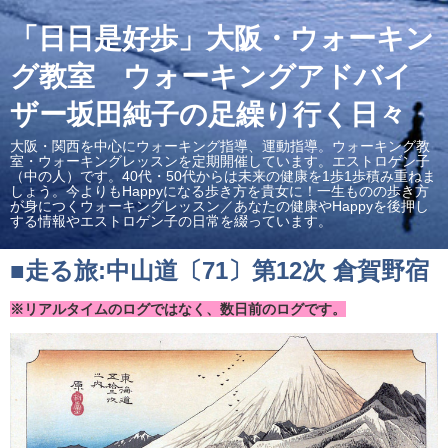
「日日是好歩」大阪・ウォーキン
グ教室 ウォーキングアドバイ
ザー坂田純子の足繰り行く日々
大阪・関西を中心にウォーキング指導、運動指導。ウォーキング教
室・ウォーキングレッスンを定期開催しています。エストロゲン子
（中の人）です。40代・50代からは未来の健康を1歩1歩積み重ねま
しょう。今よりもHappyになる歩き方を貴女に！一生ものの歩き方
が身につくウォーキングレッスン／あなたの健康やHappyを後押し
する情報やエストロゲン子の日常を綴っています。
■走る旅:中山道〔71〕第12次 倉賀野宿
※リアルタイムのログではなく、数日前のログです。