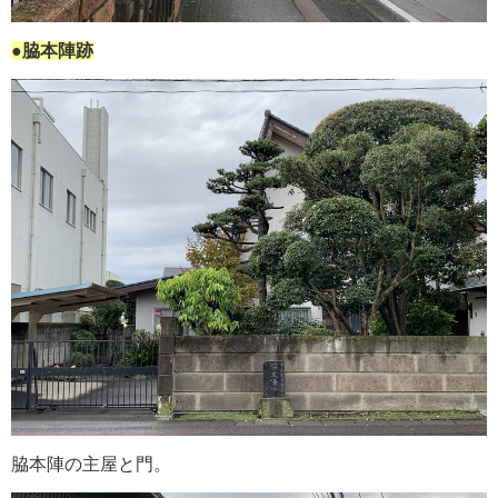
●脇本陣跡
脇本陣の主屋と門。