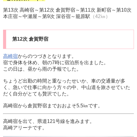
第13次 高崎宿～第12次 倉賀野宿～第11次 新町宿～第10次
本庄宿～中瀬屋～第9次 深谷宿～籠原駅
（42㎞）
第12次 倉賀野宿
高崎宿
からのつづきとなります。
宿で身体を休め、朝の7時に宿泊所を出ました。
この日は、昼から雨の予報でした。
ちょうど出勤の時間と重なったせいか、車の交通量が多
く、急いで仕事に向かう方々の中、中山道を旅させていた
だく自分がとても贅沢でした。
高崎宿から倉賀野宿までおおよそ5.5㎞です。
高崎宿を出て、県道121号線を進みます。
高崎アリーナです。