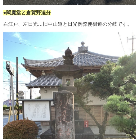
●閻魔堂と倉賀野追分
右江戸、左日光…旧中山道と日光例弊使街道の分岐です。