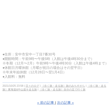
●住所：安中市安中一丁目7番30号
●開館時間：午前9時〜午後5時（入館は午後4時30分まで）
※冬期（12月〜2月）午前9時〜午後4時30分（入館は午後4時まで）
●休館日月曜休館（月曜が祝日の場合はその翌平日）
※年末年始休館（12月28日〜翌1月4日）
●入館料：無料
2021/10/25 23:58
日々のログ
［歩く旅・走る旅］旅のみちすがら
［歩く旅・走る
旅］東海道&中山道を走る旅
［歩く旅・走る旅］自分の足で行く旅
«
前の記事
次の記事
»