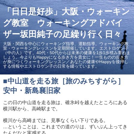
「日日是好歩」大阪・ウォーキン
グ教室 ウォーキングアドバイ
ザー坂田純子の足繰り行く日々
大阪・関西を中心にウォーキング指導、運動指導。ウォーキング教
室・ウォーキングレッスンを定期開催しています。エストロゲン子
（中の人）です。40代・50代からは未来の健康を1歩1歩積み重ねま
しょう。今よりもHappyになる歩き方を貴女に！一生ものの歩き方
が身につくウォーキングレッスン／あなたの健康やHappyを後押し
する情報やエストロゲン子の日常を綴っています。
■中山道を走る旅［旅のみちすがら］
安中・新島襄旧家
この日の中山道を走る旅は、碓氷峠を越えたところにある
横川駅から、高崎駅まで。
横川から高崎までは、見事なくらい下りである。
…ということは、これまでの道のりは、ずいぶん上ってき
たんだなと実感する。