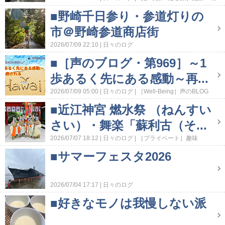
址・地図読み・サンクチュアリ
■野崎千日参り・参道灯りの
市＠野崎参道商店街
2026/07/09 22:10
日々のログ
■［声のブログ・第969］～1
歩あるく先にある感動～再...
2026/07/09 05:00
日々のログ
［Well-Being］声のBLOG
■近江神宮 燃水祭 （ねんすい
さい）・舞楽「蘇利古（そ...
2026/07/07 18:12
日々のログ
［プライベート］趣味
■サマーフェスタ2026
2026/07/04 17:17
日々のログ
■好きなモノは我慢しない派