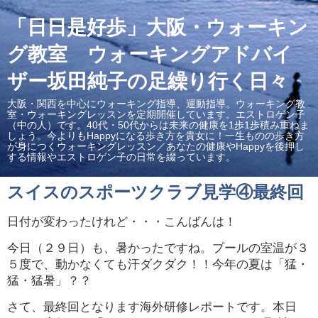
「日日是好歩」大阪・ウォーキン
グ教室 ウォーキングアドバイ
ザー坂田純子の足繰り行く日々
大阪・関西を中心にウォーキング指導、運動指導。ウォーキング教
室・ウォーキングレッスンを定期開催しています。エストロゲン子
（中の人）です。40代・50代からは未来の健康を1歩1歩積み重ねま
しょう。今よりもHappyになる歩き方を貴女に！一生ものの歩き方
が身につくウォーキングレッスン／あなたの健康やHappyを後押し
する情報やエストロゲン子の日常を綴っています。
スイスのスポーツクラブ見学④最終回
日付が変わったけれど・・・こんばんは！
今日（２９日）も、暑かったですね。プールの室温が３
５度で、動かなくても汗ダクダク！！
今年の夏は「猛・
猛・猛暑」？？
さて、最終回となります海外研修レポートです。
本日