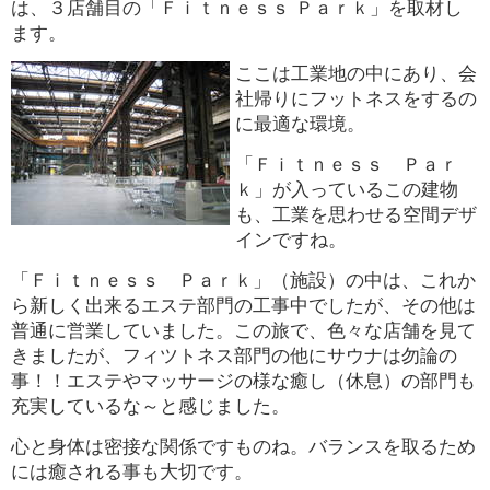
は、３店舗目の「Ｆｉｔｎｅｓｓ Ｐａｒｋ」を取材し
ます。
ここは工業地の中にあり、会
社帰りにフットネスをするの
に最適な環境。
「Ｆｉｔｎｅｓｓ Ｐａｒ
ｋ」が入っているこの建物
も、工業を思わせる空間デザ
インですね。
「Ｆｉｔｎｅｓｓ Ｐａｒｋ」（施設）の中は、これか
ら新しく出来るエステ部門の工事中でしたが、その他は
普通に営業していました。この旅で、色々な店舗を見て
きましたが、フィツトネス部門の他にサウナは勿論の
事！！エステやマッサージの様な癒し（休息）の部門も
充実しているな～と感じました。
心と身体は密接な関係ですものね。バランスを取るため
には癒される事も大切です。