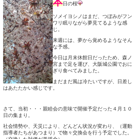
本
日の桜
ソメイヨシノはまだ、つぼみがフン
ワリ眠りながら夢見てるような感
じ。
来週には、夢から覚めるようなそん
な予感。
今日は月末休館日だったため、森ノ
宮まで足を運び、大阪城公園でおに
ぎり食べてみました。
まだまだ風は冷たいですが、日差し
はあたたかい感じです。
さて、当初・・・親睦会の意味で開催予定だった４月１０
日の集まり。
社会情勢や、天災により、どんどん状況が変わり、（運動
指導者たちがあつまり）で物々交換会を行う予定でした。