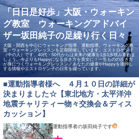
「日日是好歩」大阪・ウォーキン
グ教室 ウォーキングアドバイ
ザー坂田純子の足繰り行く日々
大阪・関西を中心にウォーキング指導、運動指導。ウォーキング教
室・ウォーキングレッスンを定期開催しています。エストロゲン子
（中の人）です。40代・50代からは未来の健康を1歩1歩積み重ねま
しょう。今よりもHappyになる歩き方を貴女に！一生ものの歩き方
が身につくウォーキングレッスン／あなたの健康やHappyを後押し
する情報やエストロゲン子の日常を綴っています。
■運動指導者様へ ４月１０日の詳細が
決まりました☆【東北地方・太平洋沖
地震チャリティー物々交換会＆ディス
カッション】
運動指導者の坂田純子です