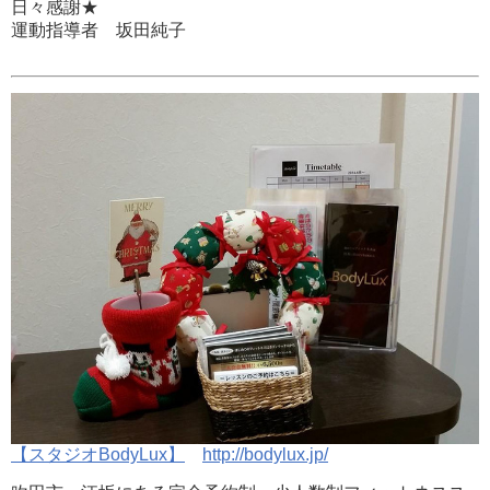
日々感謝★
運動指導者 坂田純子
【スタジオBodyLux】
http://bodylux.jp/