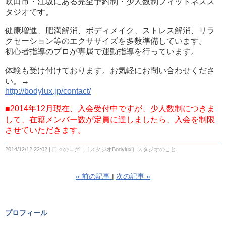
吹田市・江坂にある完全予約制・少人数制フィットネスス
タジオです。
健康増進、肥満解消、ボディメイク、ストレス解消、リラ
クセーション等のエクササイズを多数準備しています。
初心者指導のプロが専属で運動指導を行っています。
体験も受け付けております。お気軽にお問い合わせくださ
い。→
http://bodylux.jp/contact/
■2014年12月現在、入会受付中ですが、少人数制につきま
して、在籍メンバー数が定員に達しましたら、入会を制限
させていただきます。
2014/12/12 22:02
日々のログ
［スタジオBodylux］スタジオのこと
«
前の記事
次の記事
»
プロフィール