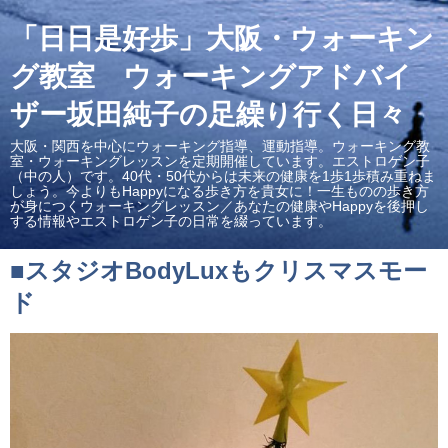
「日日是好歩」大阪・ウォーキン
グ教室 ウォーキングアドバイ
ザー坂田純子の足繰り行く日々
大阪・関西を中心にウォーキング指導、運動指導。ウォーキング教
室・ウォーキングレッスンを定期開催しています。エストロゲン子
（中の人）です。40代・50代からは未来の健康を1歩1歩積み重ねま
しょう。今よりもHappyになる歩き方を貴女に！一生ものの歩き方
が身につくウォーキングレッスン／あなたの健康やHappyを後押し
する情報やエストロゲン子の日常を綴っています。
■スタジオBodyLuxもクリスマスモー
ド