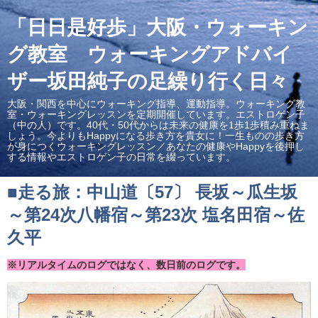
「日日是好歩」大阪・ウォーキン
グ教室 ウォーキングアドバイ
ザー坂田純子の足繰り行く日々
大阪・関西を中心にウォーキング指導、運動指導。ウォーキング教
室・ウォーキングレッスンを定期開催しています。エストロゲン子
（中の人）です。40代・50代からは未来の健康を1歩1歩積み重ねま
しょう。今よりもHappyになる歩き方を貴女に！一生ものの歩き方
が身につくウォーキングレッスン／あなたの健康やHappyを後押し
する情報やエストロゲン子の日常を綴っています。
■走る旅：中山道〔57〕 長坂～瓜生坂
～第24次八幡宿～第23次 塩名田宿～佐
久平
※リアルタイムのログではなく、数日前のログです。