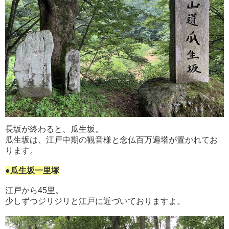
長坂が終わると、瓜生坂。
瓜生坂は、江戸中期の観音様と念仏百万遍塔が置かれてお
ります。
●瓜生坂一里塚
江戸から45里。
少しずつジリジリと江戸に近づいておりますよ
。