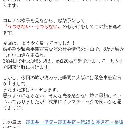
ります。
コロナの様子を見ながら、感染予防して
〝うつさない・うつらない〟
の心がけをしてこの旅を進め
ます。
今回は、ようやく帰ってきました！
厳冬期や緊急事態宣言などの社会情勢の理由で、8か月寝か
した中山道を走る旅。
3泊4日で4つの峠を越え、約120㎞前進できまして、もうす
ぐ関東平野に抜けます。
しかし、今回の旅が終わった瞬間に大阪には緊急事態宣言
が出まして、
またまた旅はSTOPします。
思うようにならない、そんな先を急がない旅に最初はイラ
ついておりましたが、次第にドラマティックで良いかと思
うように。
この章は、
茂田井一里塚～茂田井宿～第25次 望月宿～長坂