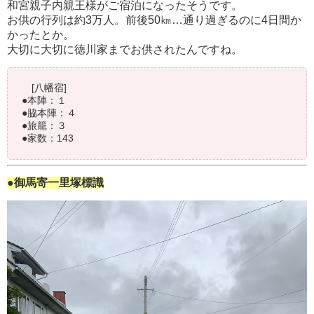
和宮親子内親王様がご宿泊になったそうです。
お供の行列は約3万人。前後50㎞…通り過ぎるのに4日間か
かったとか。
大切に大切に徳川家までお供されたんですね。
[八幡宿]
●本陣：１
●脇本陣：４
●旅籠：３
●家数：143
●御馬寄一里塚標識