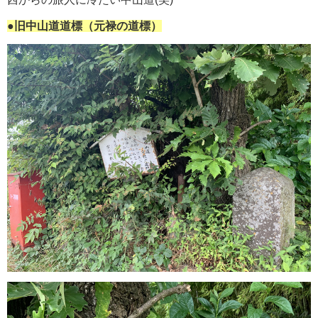
●旧中山道道標（元禄の道標）