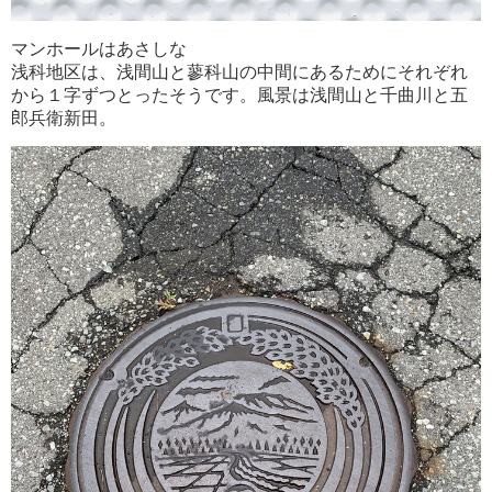
マンホールはあさしな
浅科地区は、浅間山と蓼科山の中間にあるためにそれぞれ
から１字ずつとったそうです。風景は浅間山と千曲川と五
郎兵衛新田。