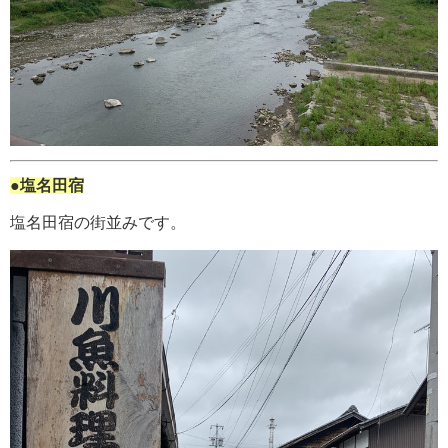
●塩名田宿
塩名田宿の街並みです。