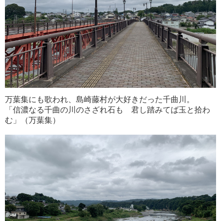
万葉集にも歌われ、島崎藤村が大好きだった千曲川。
「信濃なる千曲の川のさざれ石も 君し踏みてば玉と拾わ
む」（万葉集）