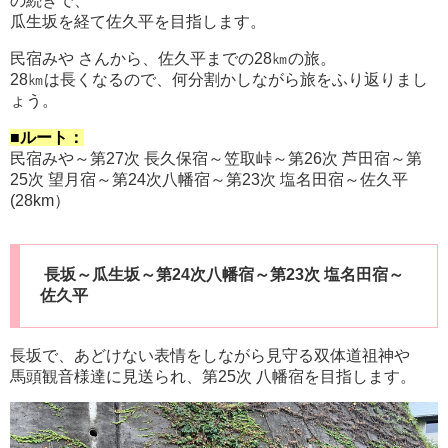
の続きで、
瓜生坂を経て佐久平を目指します。
民宿みや さんから、佐久平までの28㎞の旅。
28㎞は長くなるので、何分割かしながら旅をふり返りまし
ょう。
■ルート：
民宿みや～第27次 長久保宿～笠取峠～第26次 芦田宿～第
25次 望月宿～第24次八幡宿～第23次 塩名田宿～佐久平
(28km）
長坂～瓜生坂～第24次八幡宿～第23次 塩名田宿～
佐久平
長坂で、あどけない表情をしながら見守る双体道祖神や
馬頭観音様達に見送られ、第25次 八幡宿を目指します。