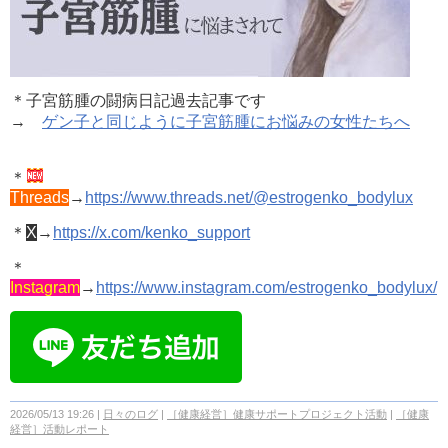
＊子宮筋腫の闘病日記過去記事です
→
ゲン子と同じように子宮筋腫にお悩みの女性たちへ
＊
Threads
→
https://www.threads.net/@estrogenko_bodylux
＊
X
→
https://x.com/kenko_support
＊
Instagram
→
https://www.instagram.com/estrogenko_bodylux/
2026/05/13 19:26
日々のログ
［健康経営］健康サポートプロジェクト活動
［健康
経営］活動レポート