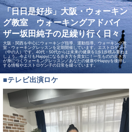
「日日是好歩」大阪・ウォーキン
グ教室 ウォーキングアドバイ
ザー坂田純子の足繰り行く日々
大阪・関西を中心にウォーキング指導、運動指導。ウォーキング教
室・ウォーキングレッスンを定期開催しています。エストロゲン子
（中の人）です。40代・50代からは未来の健康を1歩1歩積み重ねま
しょう。今よりもHappyになる歩き方を貴女に！一生ものの歩き方
が身につくウォーキングレッスン／あなたの健康やHappyを後押し
する情報やエストロゲン子の日常を綴っています。
■テレビ出演ロケ