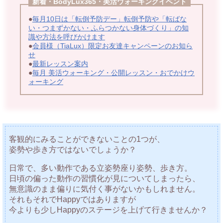
新着・BodyLux365・美活ウォーキングイベント
●
毎月10日は「転倒予防デー」転倒予防や「転ばな
い・つまずかない・ふらつかない身体づくり」の知
識や方法を呼びかけます
●
会員様（TiaLux）限定お友達キャンペーンのお知ら
せ
●
最新レッスン案内
●
毎月 美活ウォーキング・公開レッスン・おでかけウ
ォーキング
客観的にみることができないことの1つが、
姿勢や歩き方ではないでしょうか？
日常で、多い動作である立姿勢座り姿勢、歩き方。
日頃の偏った動作の習慣化が見についてしまったら、
無意識のまま偏りに気付く事がないかもしれません。
それもそれでHappyではありますが
今よりも少しHappyのステージを上げて行きませんか？