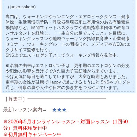
（junko sakata)
専門は、ウォーキングやランニング・エアロビックダンス・健康
体操・生活習慣病予防・呼吸器循環器系に有用性のある有酸素運
動指導など。民間フィットネスクラブや運動指導者団体の教育コ
ンサルタントを経験し、「一生自分の足で歩くこと」を目標に、
ウォーキングレッスンや地域ウォーキング指導員育成・企業健康
セミナー、ウォーキングルートの開拓ほか、メディアやWEBのエ
クササイズ監修を行う。
SNS上でエストロゲン子としてウォーキング情報を発信中。
※名前の由来はエストロゲン子は、更年期のエストロゲンの分泌
や刺激の影響を受けてできた巨大子宮筋腫から来ています。
今は元気に毎日を過ごしていますが、大変な時期もありました。
更年期の女性が健康でHappyで過ごせるようにと SNSやブログを
通じ、健康の事や人生や日常の歩き方をつぶやいています。
［募集中］━━━━━━━━━━━━━━━━
最新レッスン案内→
★★★
※2026年5月オンラインレッスン・対面レッスン（1回60
分）無料体験受付中
※初月無料キャンペーン中