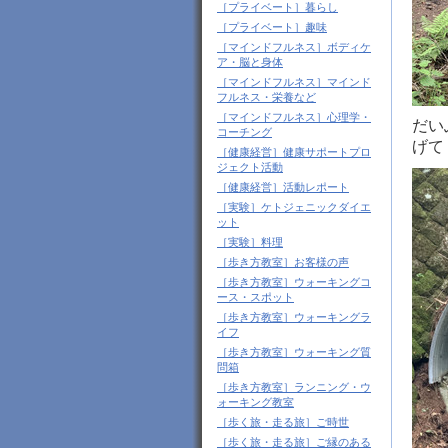
［プライベート］暮らし
［プライベート］趣味
［マインドフルネス］ボディケ
ア・脳と身体
［マインドフルネス］マインド
フルネス・栄養など
［マインドフルネス］心理学・
だい
コーチング
げて
［健康経営］健康サポートプロ
ジェクト活動
［健康経営］活動レポート
［実験］ケトジェニックダイエ
ット
［実験］料理
［歩き方教室］お客様の声
［歩き方教室］ウォーキングコ
ース・スポット
［歩き方教室］ウォーキングラ
イフ
［歩き方教室］ウォーキング質
問箱
［歩き方教室］ランニング・ウ
ォーキング教室
［歩く旅・走る旅］ご時世
［歩く旅・走る旅］ご縁のある