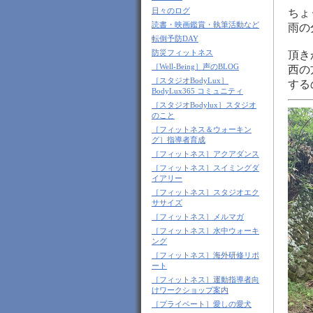
日々のログ
ちょ
読書・映画鑑賞・執筆活動など
雨の
転倒予防DAY
防災フィットネス
頂き
［Well-Being］声のBLOG
西の
［スタジオBodyLux］
する
BodyLux365 コミュニティ
［スタジオBodylux］スタジオ
のこと
［フィットネス＆ウォーキン
グ］指導者育成
［フィットネス］アクアダンス
［フィットネス］スイミングダ
イアリー
［フィットネス］スタジオエク
ササイズ
［フィットネス］メルマガ
［フィットネス］水中ウォーキ
ング
［フィットネス］海外研修リポ
ート
［フィットネス］運動指導者向
けワークショップ案内
［プライベート］愛しの愛犬