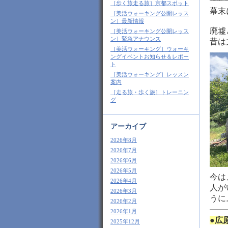
［歩く旅走る旅］京都スポット
幕末
［美活ウォーキング公開レッス
ン］最新情報
廃墟
［美活ウォーキング公開レッス
ン］緊急アナウンス
昔は
［美活ウォーキング］ウォーキ
ングイベントお知らせ＆レポー
ト
［美活ウォーキング］レッスン
案内
［走る旅・歩く旅］トレーニン
グ
アーカイブ
2026年8月
2026年7月
2026年6月
2026年5月
今は
2026年4月
人が
2026年3月
うに
2026年2月
2026年1月
●広
2025年12月