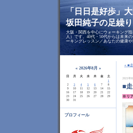
「日日是好歩」
坂田純子の足繰り
大阪・関西を中心にウォーキング指
人）です。40代・50代からは未来
ーキングレッスン／あなたの健康や
« 
«
»
2026年8月
日
月
火
水
木
金
土
2021年8
1
■
2
3
4
5
6
7
8
9
10
11
12
13
14
15
16
17
18
19
20
21
22
※リ
23
24
25
26
27
28
29
30
31
プロフィール