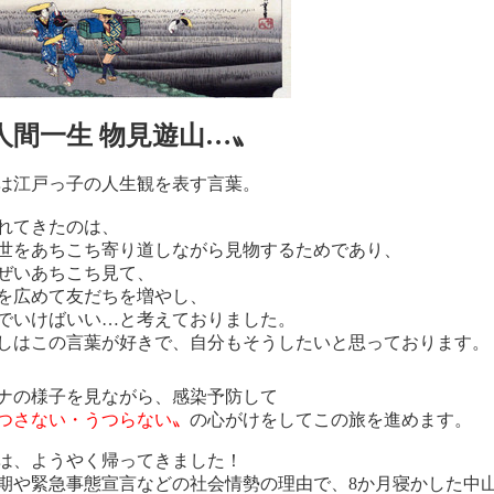
人間一生 物見遊山…〟
は江戸っ子の人生観を表す言葉。
れてきたのは、
世をあちこち寄り道しながら見物するためであり、
ぜいあちこち見て、
を広めて友だちを増やし、
でいけばいい…と考えておりました。
しはこの言葉が好きで、自分もそうしたいと思っております。
ナの様子を見ながら、感染予防して
つさない・うつらない〟
の心がけをしてこの旅を進めます。
は、ようやく帰ってきました！
期や緊急事態宣言などの社会情勢の理由で、8か月寝かした中