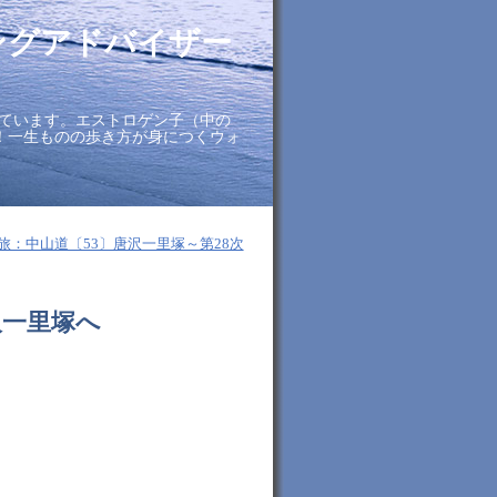
ングアドバイザー
ています。エストロゲン子（中の
に！一生ものの歩き方が身につくウォ
旅：中山道〔53〕唐沢一里塚～第28次
沢一里塚へ