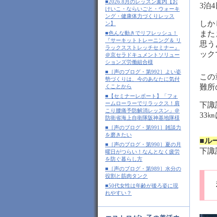
■2026.8月のレッスン案内【お
3泊
けいこ・ならいごと・ウォーキ
ング・健康体力づくりレッス
しか
ン】
また
■色んな動きでリフレッシュ！
『サーキットトレーニング＆ リ
思う
ラックスストレッチセミナー』
ック
＠京セラドキュメントソリュー
ションズ労働組合様
■［声のブログ・第992］よい姿
この
勢づくりは、今のあなたに気付
難所
くことから
■【セミナーレポート】「フォ
ームローラーでリラックス！肩
下諏
こり腰痛予防解消レッスン」＠
33
防衛省海上自衛隊阪神基地隊様
■［声のブログ・第991］雑談力
を磨きたい
■ル
■［声のブログ・第990］夏の月
下諏
曜日がつらい！なんとなく疲労
を防ぐ暮らし方
■［声のブログ・第989］水分の
役割と筋肉タンク
■50代女性は年齢が後ろ姿に現
れやすい？