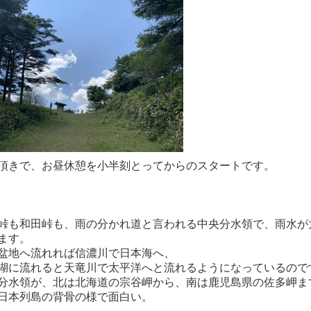
頂きで、お昼休憩を小半刻とってからのスタートです。
峠も和田峠も、雨の分かれ道と言われる中央分水領で、雨水が
ます。
盆地へ流れれば信濃川で日本海へ、
湖に流れると天竜川で太平洋へと流れるようになっているので
分水領が、北は北海道の宗谷岬から、南は鹿児島県の佐多岬ま
日本列島の背骨の様で面白い。