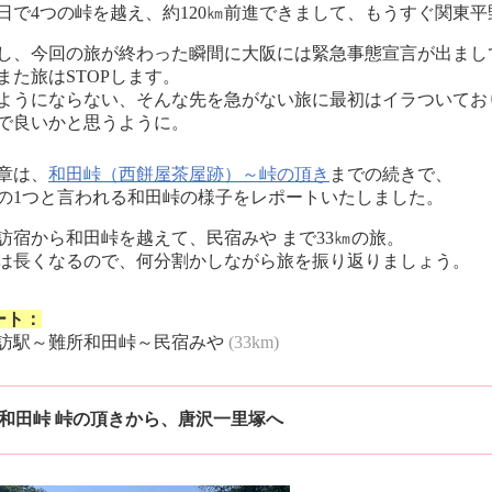
4日で4つの峠を越え、約120㎞前進できまして、もうすぐ関東
し、今回の旅が終わった瞬間に大阪には緊急事態宣言が出まし
また旅はSTOPします。
ようにならない、そんな先を急がない旅に最初はイラついてお
で良いかと思うように。
章は、
和田峠（西餅屋茶屋跡）～峠の頂き
までの続きで、
の1つと言われる和田峠の様子をレポートいたしました。
訪宿から和田峠を越えて、民宿みや まで33㎞の旅。
㎞は長くなるので、何分割かしながら旅を振り返りましょう。
ート：
訪駅～難所和田峠～民宿みや
(33km)
和田峠 峠の頂きから、唐沢一里塚へ