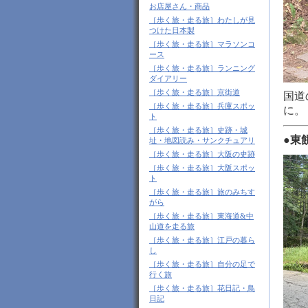
お店屋さん・商品
［歩く旅・走る旅］わたしが見
つけた日本製
［歩く旅・走る旅］マラソンコ
ース
［歩く旅・走る旅］ランニング
ダイアリー
［歩く旅・走る旅］京街道
国道
［歩く旅・走る旅］兵庫スポッ
に。
ト
［歩く旅・走る旅］史跡・城
●東
址・地図読み・サンクチュアリ
［歩く旅・走る旅］大阪の史跡
［歩く旅・走る旅］大阪スポッ
ト
［歩く旅・走る旅］旅のみちす
がら
［歩く旅・走る旅］東海道&中
山道を走る旅
［歩く旅・走る旅］江戸の暮ら
し
［歩く旅・走る旅］自分の足で
行く旅
［歩く旅・走る旅］花日記・鳥
日記