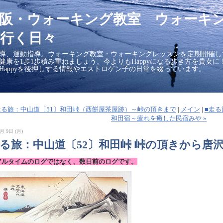
大阪・ウォーキング教室 ウォーキ
行く日々
導、運動指導。ウォーキング教室・ウォーキングレッスンを定期開催し
の健康を1歩1歩積み重ねましょう。今よりもHappyになる歩き方を貴女
Happyを後押しする情報やエストロゲン子の日常を綴っています。
■走る旅：中山道〔51〕和田峠（西餅屋茶屋跡）～峠の頂きまで
|
メイン
|
■走る
和田宿～疲れを癒した民宿みや »
月 9日 (月)
走る旅：中山道〔52〕和田峠 峠の頂きから唐
アルタイムのログではなく、数日前のログです。