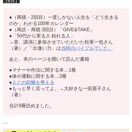
［6月］
●（再聴・2回目）一度しかない人生を「どう生きる
のか」わかる100年カレンダー
●（再読・再聴 3回目）「GIVE&TAKE」
●「50代から実る人 枯れる人」
→昔、講演に参加させていただいた松尾一也さん
（著）／「出逢い力」は
当時のバイブルでした。
あと、本のページを開いて読んだ書籍
●マナーや作法に関する本…1冊
●体や運動に関する本…3冊
●
人との距離を整える
●もっと早く言ってよ。→大好きな一田憲子さん
（著）
合計9冊読めました。
…