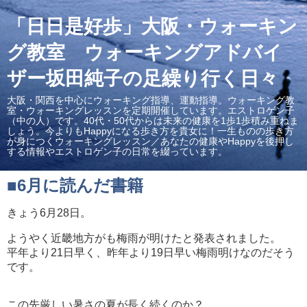
「日日是好歩」大阪・ウォーキン
グ教室 ウォーキングアドバイ
ザー坂田純子の足繰り行く日々
大阪・関西を中心にウォーキング指導、運動指導。ウォーキング教
室・ウォーキングレッスンを定期開催しています。エストロゲン子
（中の人）です。40代・50代からは未来の健康を1歩1歩積み重ねま
しょう。今よりもHappyになる歩き方を貴女に！一生ものの歩き方
が身につくウォーキングレッスン／あなたの健康やHappyを後押し
する情報やエストロゲン子の日常を綴っています。
■6月に読んだ書籍
きょう6月28日。
ようやく近畿地方がも梅雨が明けたと発表されました。
平年より21日早く、昨年より19日早い梅雨明けなのだそう
です。
この先厳しい暑さの夏が長く続くのか？