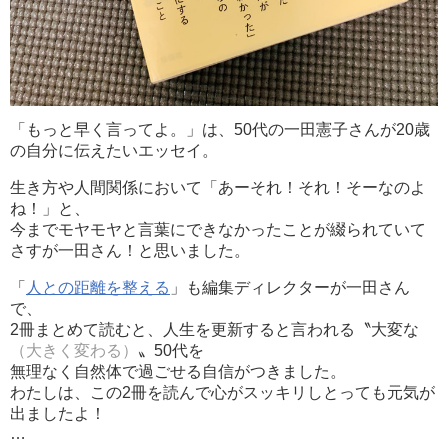
「もっと早く言ってよ。」は、50代の一田憲子さんが20歳
の自分に伝えたいエッセイ。
生き方や人間関係において「あーそれ！それ！そーなのよ
ね！」と、
今までモヤモヤと言葉にできなかったことが綴られていて
さすが一田さん！と思いました。
「
人との距離を整える
」も編集ディレクターが一田さん
で、
2冊まとめて読むと、人生を更新すると言われる〝大変な
（大きく変わる）
〟50代を
無理なく自然体で過ごせる自信がつきました。
わたしは、この2冊を読んで心がスッキリしとっても元気が
出ましたよ！
…