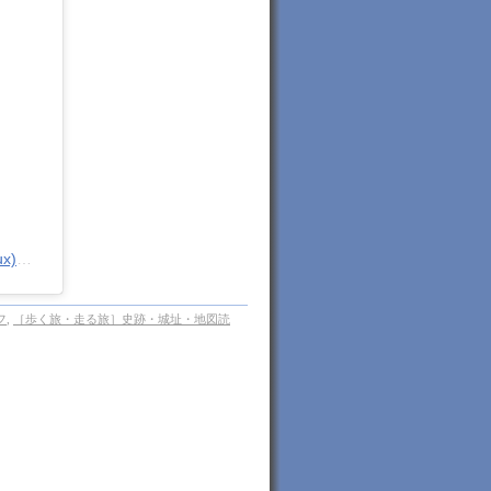
エストロゲン子 /ウォーキング・フットアドバイザー(@estrogenko_bodylux)がシェアした投稿
フ
,
［歩く旅・走る旅］史跡・城址・地図読