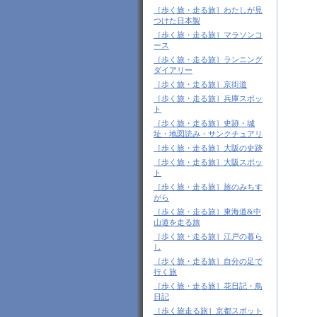
［歩く旅・走る旅］わたしが見
つけた日本製
［歩く旅・走る旅］マラソンコ
ース
［歩く旅・走る旅］ランニング
ダイアリー
［歩く旅・走る旅］京街道
［歩く旅・走る旅］兵庫スポッ
ト
［歩く旅・走る旅］史跡・城
址・地図読み・サンクチュアリ
［歩く旅・走る旅］大阪の史跡
［歩く旅・走る旅］大阪スポッ
ト
［歩く旅・走る旅］旅のみちす
がら
［歩く旅・走る旅］東海道&中
山道を走る旅
［歩く旅・走る旅］江戸の暮ら
し
［歩く旅・走る旅］自分の足で
行く旅
［歩く旅・走る旅］花日記・鳥
日記
［歩く旅走る旅］京都スポット