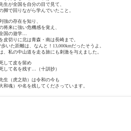
先生が全国を自分の目で見て、
の脚で回りながら学んでいたこと。
列強の存在を知り、
の将来に強い危機感を覚え、
全国の遊学…
を皮切りに北は青森・南は長崎まで。
で歩いた距離は、なんと！13,000kmだったそうよ。
は、私の中山道を走る旅にも刺激を与えました。
死して皮を留め
死して名を残す…（十訓抄）
先生（虎之助）は令和の今も
大和魂）や名を残してくださっています。