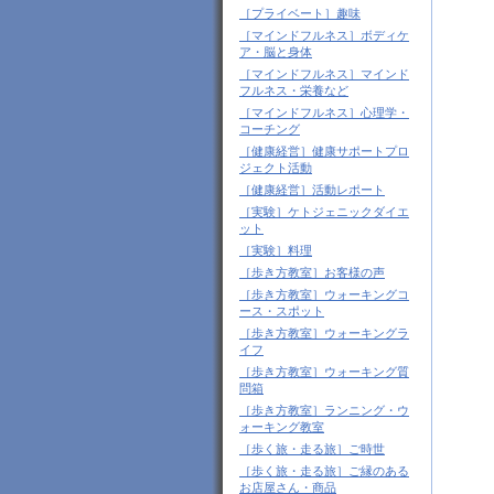
［プライベート］趣味
［マインドフルネス］ボディケ
ア・脳と身体
［マインドフルネス］マインド
フルネス・栄養など
［マインドフルネス］心理学・
コーチング
［健康経営］健康サポートプロ
ジェクト活動
［健康経営］活動レポート
［実験］ケトジェニックダイエ
ット
［実験］料理
［歩き方教室］お客様の声
［歩き方教室］ウォーキングコ
ース・スポット
［歩き方教室］ウォーキングラ
イフ
［歩き方教室］ウォーキング質
問箱
［歩き方教室］ランニング・ウ
ォーキング教室
［歩く旅・走る旅］ご時世
［歩く旅・走る旅］ご縁のある
お店屋さん・商品