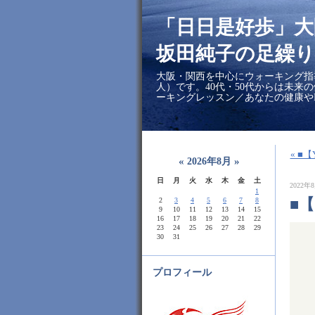
「日日是好歩」
坂田純子の足繰り
大阪・関西を中心にウォーキング指
人）です。40代・50代からは未来
ーキングレッスン／あなたの健康や
« ■
«
»
2026年8月
日
月
火
水
木
金
土
2022年8
1
■
2
3
4
5
6
7
8
9
10
11
12
13
14
15
16
17
18
19
20
21
22
23
24
25
26
27
28
29
30
31
プロフィール