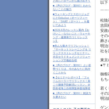
と同じパターンから抜け出そう
以下
■［声のブログ・第993］わから
ないことの魅力
￣￣
■ウォーキングとスロージョグ
にとOrthofeet（オーソフィー
松陰
ト）「DART（ダート）」を履
吉田
いてみよう
■2026.8月のレッスン案内【お
安政
けいこ・ならいごと・ウォーキ
その
ング・健康体力づくりレッス
葬さ
ン】
明治
■色んな動きでリフレッシュ！
『サーキットトレーニング＆ リ
社を
ラックスストレッチセミナー』
＠京セラドキュメントソリュー
東京
ションズ労働組合様
●〒1
■［声のブログ・第992］よい姿
勢づくりは、今のあなたに気付
くことから
御祭
■【セミナーレポート】「フォ
もち
ームローラーでリラックス！肩
こり腰痛予防解消レッスン」＠
若く
防衛省海上自衛隊阪神基地隊様
その
■［声のブログ・第991］雑談力
を磨きたい
明治
ゲン