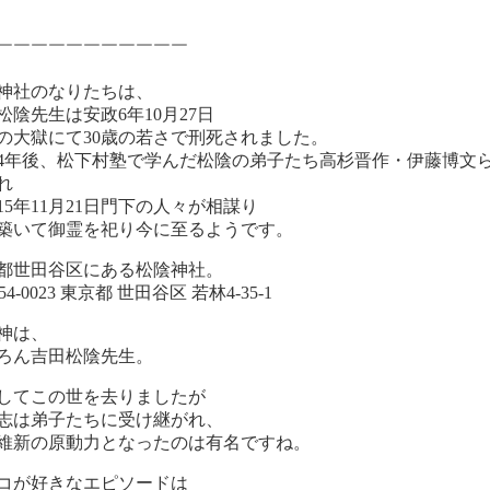
￣￣￣￣￣￣￣￣￣￣￣
神社のなりたちは、
松陰先生は安政6年10月27日
の大獄にて30歳の若さで刑死されました。
4年後、松下村塾で学んだ松陰の弟子たち高杉晋作・伊藤博文
れ
15年11月21日門下の人々が相謀り
築いて御霊を祀り今に至るようです。
都世田谷区にある松陰神社。
54-0023 東京都 世田谷区 若林4-35-1
神は、
ろん吉田松陰先生。
してこの世を去りましたが
志は弟子たちに受け継がれ、
維新の原動力となったのは有名ですね。
コが好きなエピソードは