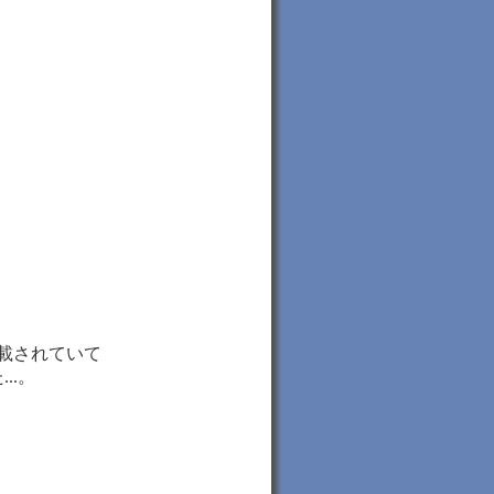
。
載されていて
..。