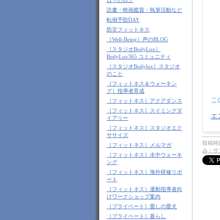
日々のログ
読書・映画鑑賞・執筆活動など
転倒予防DAY
防災フィットネス
［Well-Being］声のBLOG
［スタジオBodyLux］
BodyLux365 コミュニティ
［スタジオBodylux］スタジオ
のこと
［フィットネス＆ウォーキン
グ］指導者育成
こ
［フィットネス］アクアダンス
［フィットネス］スイミングダ
イアリー
［フィットネス］スタジオエク
ササイズ
投稿時刻
［フィットネス］メルマガ
み・サ
［フィットネス］水中ウォーキ
ング
［フィットネス］海外研修リポ
ート
［フィットネス］運動指導者向
けワークショップ案内
［プライベート］愛しの愛犬
［プライベート］暮らし