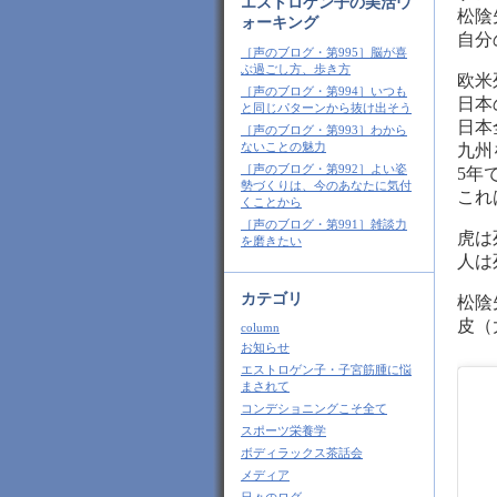
エストロゲン子の美活ウ
松陰
ォーキング
自分
［声のブログ・第995］脳が喜
ぶ過ごし方、歩き方
欧米
［声のブログ・第994］いつも
日本
と同じパターンから抜け出そう
日本
［声のブログ・第993］わから
ないことの魅力
九州
［声のブログ・第992］よい姿
5年
勢づくりは、今のあなたに気付
これ
くことから
［声のブログ・第991］雑談力
虎は
を磨きたい
人は
カテゴリ
松陰
皮（
column
お知らせ
エストロゲン子・子宮筋腫に悩
まされて
コンデショニングこそ全て
スポーツ栄養学
ボディラックス茶話会
メディア