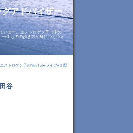
ングアドバイザー
ています。エストロゲン子（中の
に！一生ものの歩き方が身につくウォ
■エストロゲン子のYouTubeライブ#１配
田谷