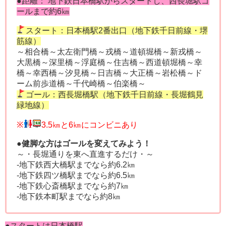
●距離： 地下鉄日本橋駅からスタートし、西長堀駅ゴ
ールまで約6㎞
スタート：日本橋駅2番出口（地下鉄千日前線・堺
筋線）
～相合橋～太左衛門橋～戎橋～道頓堀橋～新戎橋～
大黒橋～深里橋～浮庭橋～住吉橋～西道頓堀橋～幸
橋～幸西橋～汐見橋～日吉橋～大正橋～岩松橋～ド
ーム前歩道橋～千代崎橋～伯楽橋～
ゴール：西長堀橋駅（地下鉄千日前線・長堀鶴見
緑地線）
※
3.5㎞と6㎞にコンビニあり
●健脚な方はゴールを変えてみよう！
～・長堀通りを東へ直進するだけ・～
‐地下鉄西大橋駅までなら約6.2㎞
‐地下鉄四ツ橋駅までなら約6.5㎞
‐地下鉄心斎橋駅までなら約7㎞
‐地下鉄本町駅までなら約8㎞
●スタートは日本橋駅