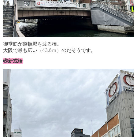
御堂筋が道頓堀を渡る橋。
大阪で最も広い
（43.6ｍ）
のだそうです。
⑥新戎橋