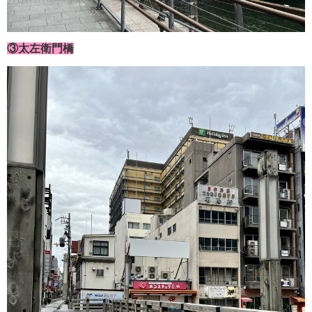
③太左衛門橋