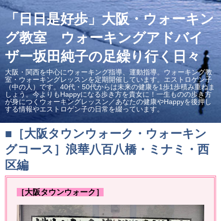
「日日是好歩」大阪・ウォーキン
グ教室 ウォーキングアドバイ
ザー坂田純子の足繰り行く日々
大阪・関西を中心にウォーキング指導、運動指導。ウォーキング教
室・ウォーキングレッスンを定期開催しています。エストロゲン子
（中の人）です。40代・50代からは未来の健康を1歩1歩積み重ねま
しょう。今よりもHappyになる歩き方を貴女に！一生ものの歩き方
が身につくウォーキングレッスン／あなたの健康やHappyを後押し
する情報やエストロゲン子の日常を綴っています。
■［大阪タウンウォーク・ウォーキン
グコース］浪華八百八橋・ミナミ・西
区編
［大阪タウンウォーク］