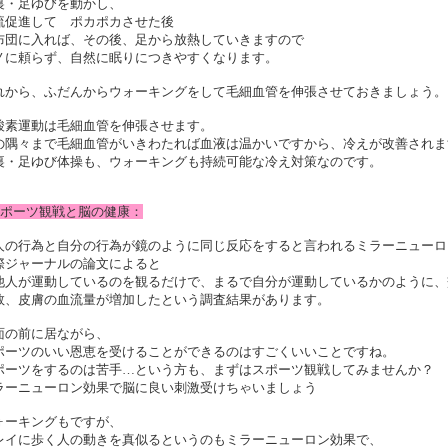
裏・足ゆびを動かし、
流促進して ポカポカさせた後
布団に入れば、その後、足から放熱していきますので
ノに頼らず、自然に眠りにつきやすくなります。
れから、ふだんからウォーキングをして毛細血管を伸張させておきましょう。
酸素運動は毛細血管を伸張させます。
の隅々まで毛細血管がいきわたれば血液は温かいですから、冷えが改善されま
裏・足ゆび体操も、ウォーキングも持続可能な冷え対策なのです。
スポーツ観戦と脳の健康：
人の行為と自分の行為が鏡のように同じ反応をすると言われるミラーニューロ
際ジャーナルの論文によると
他人が運動しているのを観るだけで、まるで自分が運動しているかのように、
数、皮膚の血流量が増加したという調査結果があります。
面の前に居ながら、
ポーツのいい恩恵を受けることができるのはすごくいいことですね。
ポーツをするのは苦手…という方も、まずはスポーツ観戦してみませんか？
ラーニューロン効果で脳に良い刺激受けちゃいましょう
ォーキングもですが、
レイに歩く人の動きを真似るというのもミラーニューロン効果で、