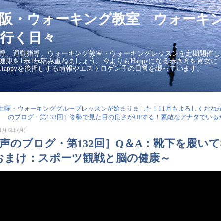
大阪・ウォーキング教室 ウォーキ
行く日々
導、運動指導。ウォーキング教室・ウォーキングレッスンを定期開催し
の健康を1歩1歩積み重ねましょう。今よりもHappyになる歩き方を貴女
Happyを後押しする情報やエストロゲン子の日常を綴っています。
■［土曜・ウォーキンググループレッスンが始まりました！11月もよろしくおね
のブログ・第133回］姿勢で見た目の良さがUPする！素敵なアナタでいる
1月 6日 (月)
［声のブログ・第132回］Q＆A：靴下を履い
おまけ：スポーツ観戦と脳の健康～