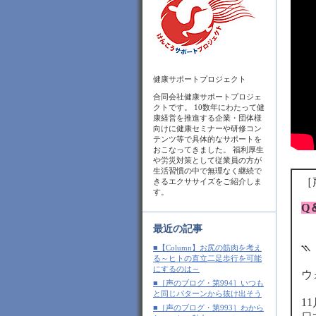
健康サポートプロジェクト
合同会社健康サポートプロジェ
クトです。 10数年にわたって健
康経営を推進する企業・団体様
向けに健康セミナーや研修コン
テンツ等で具体的なサポートを
おこなってきました。 福利厚生
や労災対策として従業員の方が
生活習慣の中で無理なく継続で
［
きるエクササイズをご紹介しま
す。
Q
最近の記事
⳹
■【Column】お尻の筋肉を考え
る～ヒトの直立二足歩行を可能
にするのは～
ウ
■［声のブログ・第994］いつも
と同じパターンから抜け出そう
1
■［声のブログ・第993］わから