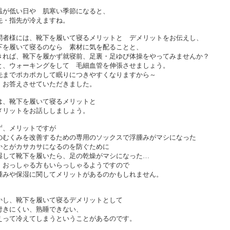
温が低い日や 肌寒い季節になると、
先・指先が冷えますね。
問者様には、靴下を履いて寝るメリットと デメリットをお伝えし、
下を履いて寝るのなら 素材に気を配ることと、
きれば、靴下を履かず就寝前、足裏・足ゆび体操をやってみませんか？
と、ウォーキングをして 毛細血管を伸張させましょう。
先までポカポカして眠りにつきやすくなりますから～
、お答えさせていただきました。
は、靴下を履いて寝るメリットと
メリットをお話ししましょう。
ず、メリットですが
のむくみを改善するための専用のソックスで浮腫みがマシになった
かとがカサカサになるのを防ぐために
湿して靴下を履いたら、足の乾燥がマシになった…
、おっしゃる方もいらっしゃるようですので
腫みや保湿に関してメリットがあるのかもしれません。
かし、靴下を履いて寝るデメリットとして
付きにくい、熟睡できない、
えって冷えてしまうということがあるのです。