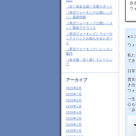
日記
歩
［歩く旅走る旅］京都スポット
ウ
［美活ウォーキング公開レッス
ン］最新情報
［美活ウォーキング公開レッス
ン］緊急アナウンス
［美活ウォーキング］ウォーキ
●エ
ングイベントお知らせ＆レポー
ト
ウォ
［美活ウォーキング］レッスン
案内
私た
［走る旅・歩く旅］トレーニン
てき
グ
日常
貴女
アーカイブ
き出
2026年8月
ウォ
2026年7月
一生
2026年6月
心も
2026年5月
「歩
2026年4月
2026年3月
2026年2月
2026年1月