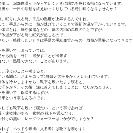
の脳は、深部体温が下がっていくときに眠気を感じる様になっています。
浴後や 一日の活動を終えゆっくりしている時に眠くなりませんか？
は、眠りに入る時、手足の温度が上昇するんですね。
して、手足から外に 熱が逃げていくことで深部体温が下がっていきます。
部体温とは、脳や臓器などの 体の内部の温度のことですが、
部体温が下がる時に眠気が起こるので、
りたい・熟睡したいときは手足の毛細血管からの 放熱が重要となってきます
下を履いてしまっていては、
足から熱を 外に 逃がすことが出来ず
れない・熟睡できない…ことがあります。
た、冷えのことを考えると、
ている間に、およそコップ1杯ほどの汗をかくといわれています。
は体を冷やしますから、靴下を履いたまま寝ると、
に汗をかき、その後 逆に冷えてしまうことに なりかねません。
下を履いて 保温するはずが、
効果という事もあるのです。
うしても靴下を履いて寝たい…という事であれば
湿・速乾性がある 素材の 靴下を選んだり、
め付けの無い、レッグウォーマーはいかがでしょうか？
きれば、ベッドや布団に入る際には靴下を履かずに