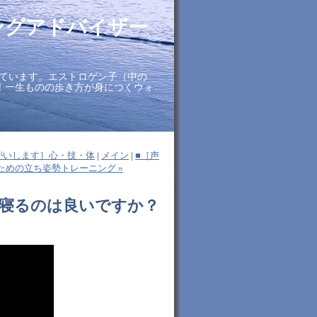
ングアドバイザー
ています。エストロゲン子（中の
に！一生ものの歩き方が身につくウォ
がいします］心・技・体
|
メイン
|
■［声
ための立ち姿勢トレーニング »
て寝るのは良いですか？