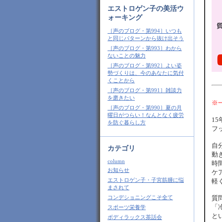
エストロゲン子の美活ウ
ォーキング
［声のブログ・第994］いつも
と同じパターンから抜け出そう
［声のブログ・第993］わから
ないことの魅力
［声のブログ・第992］よい姿
勢づくりは、今のあなたに気付
くことから
［声のブログ・第991］雑談力
を磨きたい
※
［声のブログ・第990］夏の月
曜日がつらい！なんとなく疲労
1
を防ぐ暮らし方
フ
自
カテゴリ
動
column
時
お知らせ
ケ
エストロゲン子・子宮筋腫に悩
軽
まされて
質
コンデショニングこそ全て
「
スポーツ栄養学
と
ボディラックス茶話会