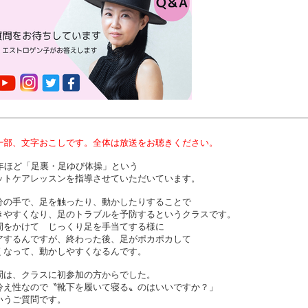
一部、文字おこしです。全体は放送をお聴きください。
5年ほど「足裏・足ゆび体操」という
ットケアレッスンを指導させていただいています。
分の手で、足を触ったり、動かしたりすることで
きやすくなり、足のトラブルを予防するというクラスです。
間をかけて じっくり足を手当てする様に
アするんですが、終わった後、足がポカポカして
くなって、動かしやすくなるんです。
問は、クラスに初参加の方からでした。
冷え性なので〝靴下を履いて寝る〟のはいいですか？」
いうご質問です。