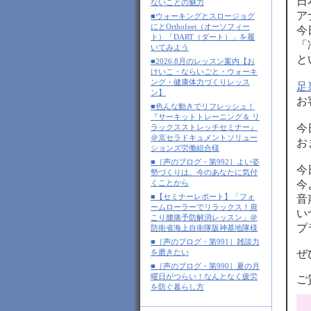
日
ないことの魅力
ア
■ウォーキングとスロージョグ
にとOrthofeet（オーソフィー
今
ト）「DART（ダート）」を履
「
いてみよう
と
■2026.8月のレッスン案内【お
けいこ・ならいごと・ウォーキ
ング・健康体力づくりレッス
足
ン】
お
■色んな動きでリフレッシュ！
『サーキットトレーニング＆ リ
今
ラックスストレッチセミナー』
＠京セラドキュメントソリュー
お
ションズ労働組合様
■［声のブログ・第992］よい姿
今
勢づくりは、今のあなたに気付
今
くことから
■【セミナーレポート】「フォ
音
ームローラーでリラックス！肩
い
こり腰痛予防解消レッスン」＠
プ
防衛省海上自衛隊阪神基地隊様
■［声のブログ・第991］雑談力
ぜ
を磨きたい
■［声のブログ・第990］夏の月
曜日がつらい！なんとなく疲労
ご
を防ぐ暮らし方