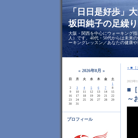
「日日是好歩」
坂田純子の足繰り
大阪・関西を中心にウォーキング指
人）です。40代・50代からは未来
ーキングレッスン／あなたの健康や
« 
«
»
2026年8月
日
月
火
水
木
金
土
2023年1
1
■
2
3
4
5
6
7
8
9
10
11
12
13
14
15
16
17
18
19
20
21
22
～
23
24
25
26
27
28
29
30
31
プロフィール