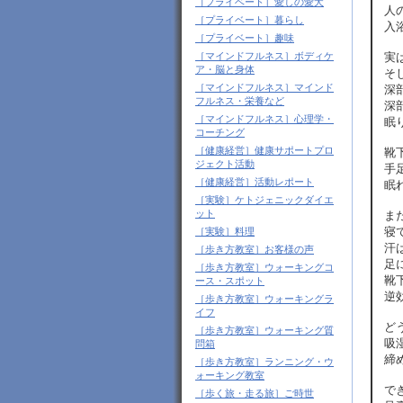
［プライベート］愛しの愛犬
人
［プライベート］暮らし
入
［プライベート］趣味
実
［マインドフルネス］ボディケ
ア・脳と身体
そ
［マインドフルネス］マインド
深
フルネス・栄養など
深
［マインドフルネス］心理学・
眠
コーチング
［健康経営］健康サポートプロ
靴
ジェクト活動
手
［健康経営］活動レポート
眠
［実験］ケトジェニックダイエ
ット
ま
寝
［実験］料理
汗
［歩き方教室］お客様の声
足
［歩き方教室］ウォーキングコ
靴
ース・スポット
逆
［歩き方教室］ウォーキングラ
イフ
ど
［歩き方教室］ウォーキング質
吸
問箱
締
［歩き方教室］ランニング・ウ
ォーキング教室
で
［歩く旅・走る旅］ご時世