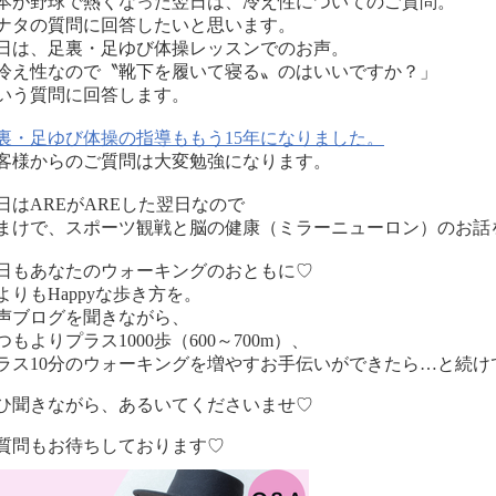
本が野球で熱くなった翌日は、冷え性についてのご質問。
ナタの質問に回答したいと思います。
日は、足裏・足ゆび体操レッスンでのお声。
冷え性なので〝靴下を履いて寝る〟のはいいですか？」
いう質問に回答します。
裏・足ゆび体操の指導ももう15年になりました。
客様からのご質問は大変勉強になります。
日はAREがAREした翌日なので
まけで、スポーツ観戦と脳の健康（ミラーニューロン）のお話
日もあなたのウォーキングのおともに♡
よりもHappyな歩き方を。
声ブログを聞きながら、
つもよりプラス1000歩（600～700m）、
ラス10分のウォーキングを増やすお手伝いができたら…と続け
ひ聞きながら、あるいてくださいませ♡
質問もお待ちしております♡