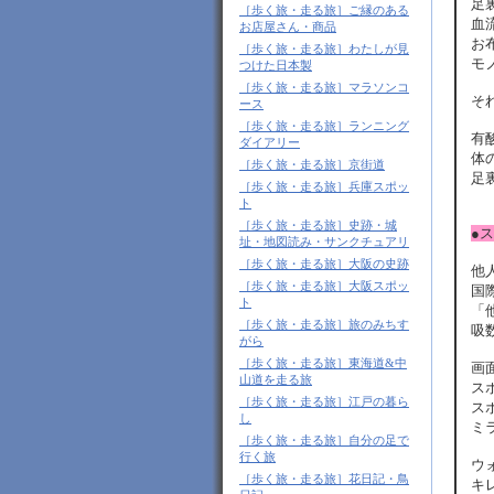
足
［歩く旅・走る旅］ご縁のある
血
お店屋さん・商品
お
［歩く旅・走る旅］わたしが見
モ
つけた日本製
［歩く旅・走る旅］マラソンコ
そ
ース
［歩く旅・走る旅］ランニング
有
ダイアリー
体
［歩く旅・走る旅］京街道
足
［歩く旅・走る旅］兵庫スポッ
ト
［歩く旅・走る旅］史跡・城
●
址・地図読み・サンクチュアリ
［歩く旅・走る旅］大阪の史跡
他
［歩く旅・走る旅］大阪スポッ
国
ト
「
［歩く旅・走る旅］旅のみちす
吸
がら
［歩く旅・走る旅］東海道&中
画
山道を走る旅
ス
［歩く旅・走る旅］江戸の暮ら
ス
し
ミ
［歩く旅・走る旅］自分の足で
行く旅
ウ
［歩く旅・走る旅］花日記・鳥
キ