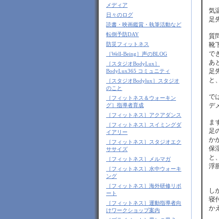
メディア
気
日々のログ
足
読書・映画鑑賞・執筆活動など
転倒予防DAY
質
靴
防災フィットネス
で
［Well-Being］声のBLOG
あ
［スタジオBodyLux］
足
BodyLux365 コミュニティ
と
［スタジオBodylux］スタジオ
のこと
で
［フィットネス＆ウォーキン
デ
グ］指導者育成
［フィットネス］アクアダンス
ま
［フィットネス］スイミングダ
足
イアリー
か
［フィットネス］スタジオエク
保
ササイズ
と
［フィットネス］メルマガ
浮
［フィットネス］水中ウォーキ
ング
［フィットネス］海外研修リポ
し
ート
寝
［フィットネス］運動指導者向
か
けワークショップ案内