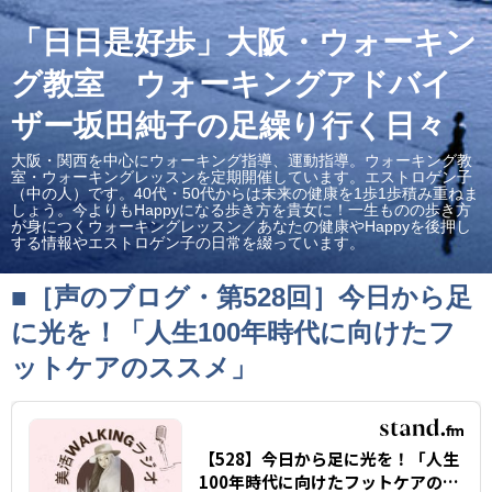
「日日是好歩」大阪・ウォーキン
グ教室 ウォーキングアドバイ
ザー坂田純子の足繰り行く日々
大阪・関西を中心にウォーキング指導、運動指導。ウォーキング教
室・ウォーキングレッスンを定期開催しています。エストロゲン子
（中の人）です。40代・50代からは未来の健康を1歩1歩積み重ねま
しょう。今よりもHappyになる歩き方を貴女に！一生ものの歩き方
が身につくウォーキングレッスン／あなたの健康やHappyを後押し
する情報やエストロゲン子の日常を綴っています。
■［声のブログ・第528回］今日から足
に光を！「人生100年時代に向けたフ
ットケアのススメ」