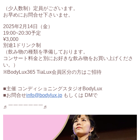
（少人数制）定員がございます。
お早めにお問合せ下さいませ。
2025年2月14日（金）
19:00~20:30予定
¥3,000
別途1ドリンク制
（飲み物の種類を準備しております。
コンサート料金と別にお好きな飲み物をお買い上げくださ
い。）
※BodyLux365 TiaLux会員区分の方はご招待
■主催 コンディショニングスタジオBodyLux
■お問合せ
info@bodylux.jp
もしくは DMで
♬￣￣￣￣￣￣￣♬