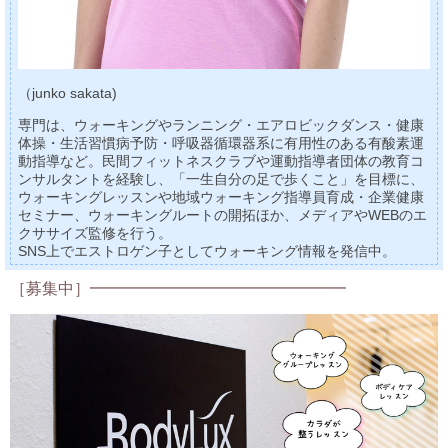
（junko sakata)
専門は、ウォーキングやランニング・エアロビックダンス・健康
体操・生活習慣病予防・呼吸器循環器系に有用性のある有酸素運
動指導など。民間フィットネスクラブや運動指導者団体の教育コ
ンサルタントを経験し、「一生自分の足で歩くこと」を目標に、
ウォーキングレッスンや地域ウォーキング指導員育成・企業健康
セミナー、ウォーキングルートの開拓ほか、メディアやWEBのエ
クササイズ監修を行う。
SNS上でエストロゲン子としてウォーキング情報を発信中。
［募集中］━━━━━━━━━━━━━━━━