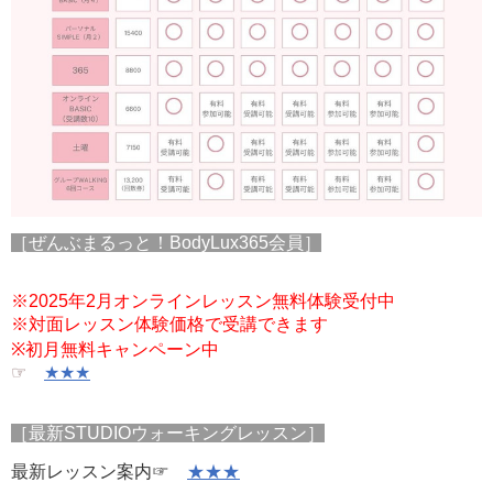
［ぜんぶまるっと！BodyLux365会員］
※2025年2月オンラインレッスン無料体験受付中
※対面レッスン体験価格で受講できます
※初月無料キャンペーン中
☞
★★★
［最新STUDIOウォーキングレッスン］
最新レッスン案内☞
★★★