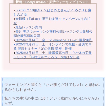
新着・BodyLux365・美活ウォーキングイベント
●
（2025.2.10更新）＼はじめませんか／ めぐりと癒
しの足湯
●
会員様（TiaLux）限定お友達キャンペーンのお知ら
せ
●
最新レッスン案内
●
毎月 美活ウォーキング無料公開レッスン＠大阪城公
園＠服部緑地公園
●
2025年2月14日（金）
St.Velentine´s Live♡歌枕美和
●
2025年3月29日（土）オンラインで視聴・受講でき
る 健康セミナー「足の健康 講座」開催
●
2025年3月15日（土）味噌最高の日！心と体の栄養
ドリンク 「味噌玉をつくろう」&おはなし会
ウォーキングと聞くと「ただ歩くだけでしょ!」と思われ
るかもしれません。
私たちの生活の中には歩くという動作が多いにもかかわ
らず、