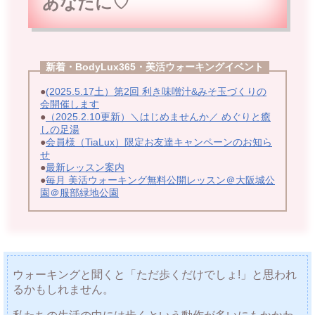
あなたに♡
新着・BodyLux365・美活ウォーキングイベント
●
(2025.5.17土）第2回 利き味噌汁&みそ玉づくりの
会開催します
●
（2025.2.10更新）＼はじめませんか／ めぐりと癒
しの足湯
●
会員様（TiaLux）限定お友達キャンペーンのお知ら
せ
●
最新レッスン案内
●
毎月 美活ウォーキング無料公開レッスン＠大阪城公
園＠服部緑地公園
ウォーキングと聞くと「ただ歩くだけでしょ!」と思われ
るかもしれません。