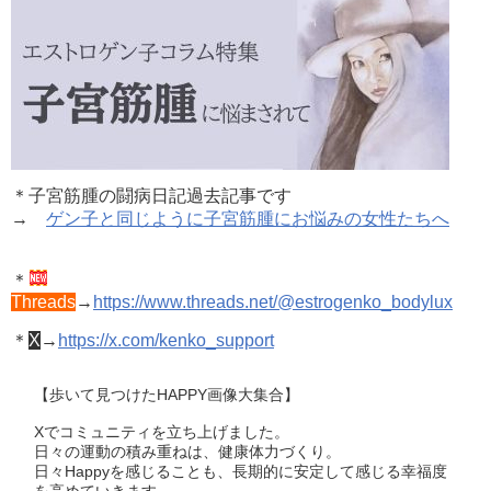
＊子宮筋腫の闘病日記過去記事です
→
ゲン子と同じように子宮筋腫にお悩みの女性たちへ
＊
Threads
→
https://www.threads.net/@estrogenko_bodylux
＊
X
→
https://x.com/kenko_support
【歩いて見つけたHAPPY画像大集合】
Xでコミュニティを立ち上げました。
日々の運動の積み重ねは、健康体力づくり。
日々Happyを感じることも、長期的に安定して感じる幸福度
を高めていきます。