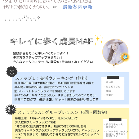
今よりもHappyに歩いてみたいあなたは
ぜひご参加ください。
☞
最新案内更新
⢀⢀⢀⢀⢄⠜⡱⢄⢄
✧