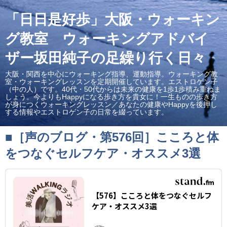
「日日是好歩」大阪・ウォーキン
グ教室 ウォーキングアドバイ
ザー坂田純子の足繰り行く日々
大阪・関西を中心にウォーキング指導、運動指導。ウォーキング教
室・ウォーキングレッスンを定期開催しています。エストロゲン子
（中の人）です。40代・50代からは未来の健康を1歩1歩積み重ねま
しょう。今よりもHappyになる歩き方を貴女に！一生ものの歩き方
が身につくウォーキングレッスン／あなたの健康やHappyを後押し
する情報やエストロゲン子の日常を綴っています。
■［声のブログ・第576回］こころと体
をつなぐセルフケア・オススメ3選