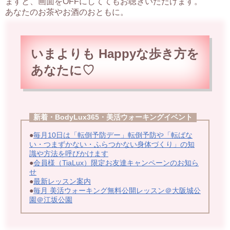
ますと、画面をOFFにしててもお聴きいただけます。
あなたのお茶やお酒のおともに。
いまよりも Happyな歩
き方を
あなたに♡
新着・BodyLux365・美活ウォーキングイベント
●
毎月10日は「転倒予防デー」転倒予防や「転ばな
い・つまずかない・ふらつかない身体づくり」の知
識や方法を呼びかけます
●
会員様（TiaLux）限定お友達キャンペーンのお知ら
せ
●
最新レッスン案内
●
毎月 美活ウォーキング無料公開レッスン＠大阪城公
園＠江坂公園