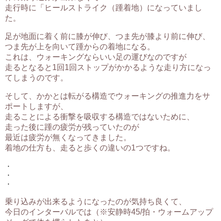
走行時に「ヒールストライク（踵着地）になっていまし
た。
足が地面に着く前に膝が伸び、つま先が膝より前に伸び、
つま先が上を向いて踵からの着地になる。
これは、ウォーキングならいい足の運びなのですが
走るとなると1回1回ストップがかかるような走り方になっ
てしまうのです。
そして、かかとは転がる構造でウォーキングの推進力をサ
ポートしますが、
走ることによる衝撃を吸収する構造ではないために、
走った後に踵の疲労が残っていたのが
最近は疲労が無くなってきました。
着地の仕方も、走ると歩くの違いの1つですね。
・
・
・
乗り込みが出来るようになったのが気持ち良くて、
今日のインターバルでは（※安静時45/拍・ウォームアップ