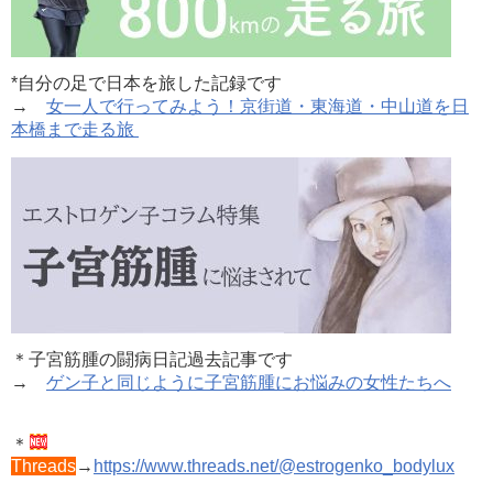
*自分の足で日本を旅した記録です
→
女一人で行ってみよう！京街道・東海道・中山道を日
本橋まで走る旅
＊子宮筋腫の闘病日記過去記事です
→
ゲン子と同じように子宮筋腫にお悩みの女性たちへ
＊
Threads
→
https://www.threads.net/@estrogenko_bodylux