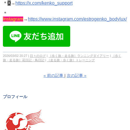
＊
X
→
https://x.com/kenko_support
＊
Instagram
→
https://www.instagram.com/estrogenko_bodylux/
2026/03/02 20:27
日々のログ
［歩く旅・走る旅］ランニングダイアリー
［歩く
旅・走る旅］花日記・鳥日記
［走る旅・歩く旅］トレーニング
«
前の記事
次の記事
»
プロフィール