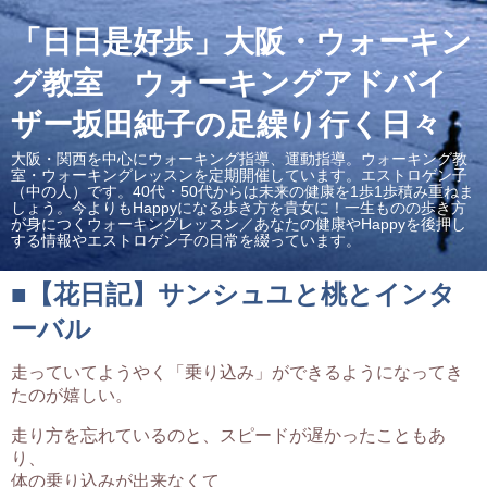
「日日是好歩」大阪・ウォーキン
グ教室 ウォーキングアドバイ
ザー坂田純子の足繰り行く日々
大阪・関西を中心にウォーキング指導、運動指導。ウォーキング教
室・ウォーキングレッスンを定期開催しています。エストロゲン子
（中の人）です。40代・50代からは未来の健康を1歩1歩積み重ねま
しょう。今よりもHappyになる歩き方を貴女に！一生ものの歩き方
が身につくウォーキングレッスン／あなたの健康やHappyを後押し
する情報やエストロゲン子の日常を綴っています。
■【花日記】サンシュユと桃とインタ
ーバル
走っていてようやく「乗り込み」ができるようになってき
たのが嬉しい。
走り方を忘れているのと、スピードが遅かったこともあ
り、
体の乗り込みが出来なくて