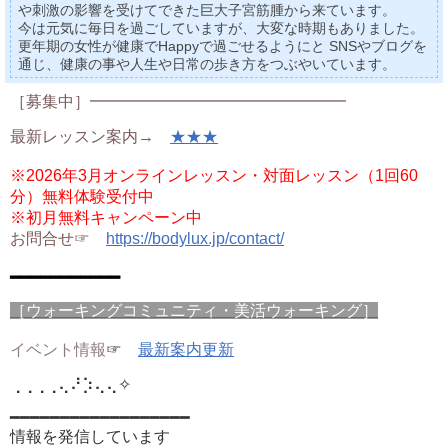
や刺激の影響を受けてできた巨大子宮筋腫から来ています。
今は元気に毎日を過ごしていますが、大変な時期もありました。
更年期の女性が健康でHappyで過ごせるようにと SNSやブログを
通じ、健康の事や人生や日常の歩き方をつぶやいています。
［募集中］━━━━━━━━━━━━━━━━
最新レッスン案内→
★★★
※2026年3月オンラインレッスン・対面レッスン（1回60
分）無料体験受付中
※初月無料キャンペーン中
お問合せ☞
https://bodylux.jp/contact/
━━━━━━━━━━━
［ウォーキングコミュニティ・美活ウォーキング］
イベント情報
☞
最新案内更新
⢀⢀⢀⢀⢄⠜⡱⢄⢄
✧
━━━━━━━━━━━━━━━━━━
情報を発信しています