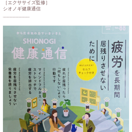
［エクササイズ監修］
シオノギ健康通信
¨¨¨¨¨¨¨¨¨¨¨¨¨¨¨¨¨¨