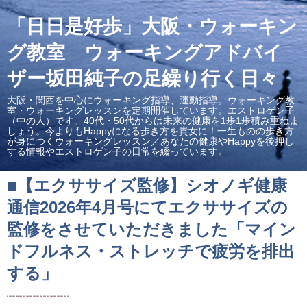
「日日是好歩」大阪・ウォーキン
グ教室 ウォーキングアドバイ
ザー坂田純子の足繰り行く日々
大阪・関西を中心にウォーキング指導、運動指導。ウォーキング教
室・ウォーキングレッスンを定期開催しています。エストロゲン子
（中の人）です。40代・50代からは未来の健康を1歩1歩積み重ねま
しょう。今よりもHappyになる歩き方を貴女に！一生ものの歩き方
が身につくウォーキングレッスン／あなたの健康やHappyを後押し
する情報やエストロゲン子の日常を綴っています。
■【エクササイズ監修】シオノギ健康
通信2026年4月号にてエクササイズの
監修をさせていただきました「マイン
ドフルネス・ストレッチで疲労を排出
する」
¨¨¨¨¨¨¨¨¨¨¨¨¨¨¨¨¨¨