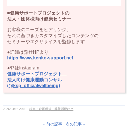
■健康サポートプロジェクトの
法人・団体様向け健康セミナー
お客様のニーズをヒアリング、
それに基づきカスタマイズしたコンテンツの
セミナーやエクササイズを監修します
●詳細は弊社HPより
https://www.kenko-support.net
●弊社Instagram
健康サポートプロジェクト
法人向け健康運動コンサル
(@ksp_officialwellbeing)
2026/04/16 20:51
読書・映画鑑賞・執筆活動など
«
前の記事
次の記事
»