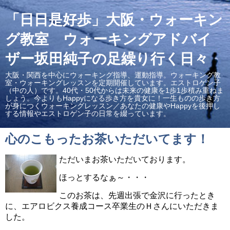
「日日是好歩」大阪・ウォーキン
グ教室 ウォーキングアドバイ
ザー坂田純子の足繰り行く日々
大阪・関西を中心にウォーキング指導、運動指導。ウォーキング教
室・ウォーキングレッスンを定期開催しています。エストロゲン子
（中の人）です。40代・50代からは未来の健康を1歩1歩積み重ねま
しょう。今よりもHappyになる歩き方を貴女に！一生ものの歩き方
が身につくウォーキングレッスン／あなたの健康やHappyを後押し
する情報やエストロゲン子の日常を綴っています。
心のこもったお茶いただいてます！
ただいまお茶いただいております。
ほっとするなぁ～・・・
このお茶は、先週出張で金沢に行ったとき
に、エアロビクス養成コース卒業生のＨさんにいただきま
した。