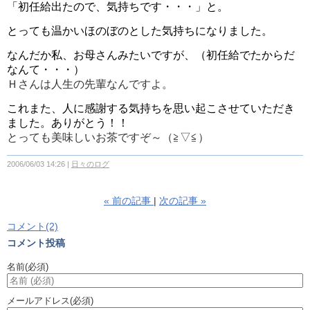
「初任給出たので、気持ちです・・・」と。
とっても温かいほのぼのとした気持ちになりました。
なんだか私、お母さんみたいですが、（初任給でたからだ
なんて・・・）
Ｈさんは人生の先輩なんですよ。
これまた、人に感謝する気持ちを思い起こさせていただき
ました。ありがとう！！
とっても美味しい
お茶
ですぞ～（≧▽≦）
2006/06/03 14:26
日々のログ
«
前の記事
次の記事
»
コメント(2)
コメント投稿
名前
(必須)
メールアドレス
(必須)