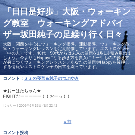
「日日是好歩」大阪・ウォーキン
グ教室 ウォーキングアドバイ
ザー坂田純子の足繰り行く日々
大阪・関西を中心にウォーキング指導、運動指導。ウォーキング教
室・ウォーキングレッスンを定期開催しています。エストロゲン子
（中の人）です。40代・50代からは未来の健康を1歩1歩積み重ねま
しょう。今よりもHappyになる歩き方を貴女に！一生ものの歩き方
が身につくウォーキングレッスン／あなたの健康やHappyを後押し
する情報やエストロゲン子の日常を綴っています。
コメント：
ミミの寝言＆純子のつぶやき
★おーはたちゃん★
FIGHTだーーーーー！！おーっ！！
じゅりー
2006年6月18日 (日) 22:42
«
前
コメント投稿