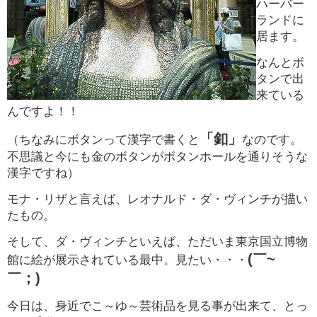
ハーバー
ランドに
居ます。
なんとボ
タンで出
来ている
んですよ！！
「釦」
（ちなみにボタンって漢字で書くと
なのです。
不思議と今にも金のボタンがボタンホールを通りそうな
漢字ですね）
モナ・リザと言えば、レオナルド・ダ・ヴィンチが描い
たもの。
そして、ダ・ヴィンチといえば、ただいま東京国立博物
(￣~
館に絵が展示されている最中。見たい・・・
￣；)
今日は、身近でこ～ゆ～芸術品を見る事が出来て、とっ