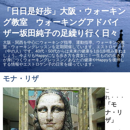
「日日是好歩」大阪・ウォーキン
グ教室 ウォーキングアドバイ
ザー坂田純子の足繰り行く日々
大阪・関西を中心にウォーキング指導、運動指導。ウォーキング教
室・ウォーキングレッスンを定期開催しています。エストロゲン子
（中の人）です。40代・50代からは未来の健康を1歩1歩積み重ねま
しょう。今よりもHappyになる歩き方を貴女に！一生ものの歩き方
が身につくウォーキングレッスン／あなたの健康やHappyを後押し
する情報やエストロゲン子の日常を綴っています。
モナ・リザ
こ
れ・・・
「モ
ナ・リ
ザ」