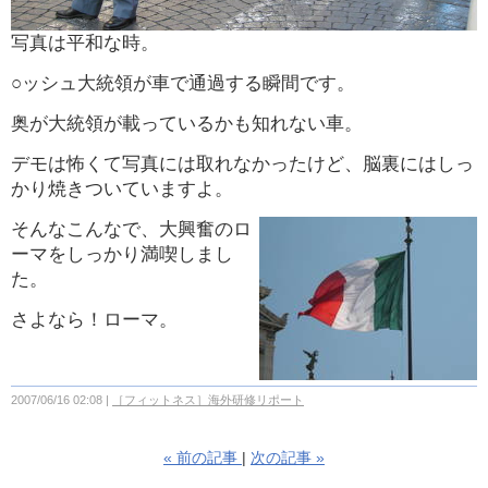
写真は平和な時。
○ッシュ大統領が車で通過する瞬間です。
奥が大統領が載っているかも知れない車。
デモは怖くて写真には取れなかったけど、脳裏にはしっ
かり焼きついていますよ。
そんなこんなで、大興奮のロ
ーマをしっかり満喫しまし
た。
さよなら！ローマ。
2007/06/16 02:08
［フィットネス］海外研修リポート
«
前の記事
次の記事
»