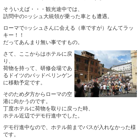
そういえば・・・観光途中では、
訪問中の○ッシュ大統領が乗った車とも遭遇。
ローマで○ッシュさんに会える（車ですが）なんてラッ
キー！！
だって
あんまり無い事ですもの。
さて、ここからはホテルに戻
り、
荷物を持って、研修会場であ
るドイツのバッドベリンゲン
に移動予定です。
そのため夕方からローマの空
港に向かうのです。
丁度
ホテルに荷物を取りに戻った時、
ホテル近辺でデモ行進中でした。
デモ行進中なので、ホテル前までバスが入れなかった様
です。