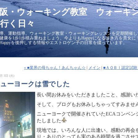
大阪・ウォーキング教室 ウォーキ
行く日々
導、運動指導。ウォーキング教室・ウォーキングレッスンを定期開催し
の健康を1歩1歩積み重ねましょう。今よりもHappyになる歩き方を貴女
Happyを後押しする情報やエストロゲン子の日常を綴っています。
« ■業界の母ちゃん！あんちゃん☆
|
メイン
|
■ＡＱＢＩ認定試験
月 3日 (火)
ニューヨークは雪でした
長い間お休みをいただきましたこと、感謝い
そして、ブログもお休みしちゃってすみませ
ニューヨークで開催されていたECAコンベン
たしました
現地では、いろんな人に出逢い、感動の再会
り・ありのとっても実のある時間を過ごさせ