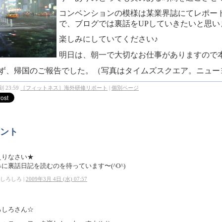
コンベンションの模様は某業界誌にてレポー
で、ブログでは裏話をUP
していきたいと思い
楽しみにしていてください♪
明日は、朝一で大切なお仕事がありますので
ず、帰国のご報告でした。
（写真はタイムズスクエア。
ニュー
 23:59
［フィットネス］海外研修リポート
|
個別ページ
ント
えりなさい★
に裏話日記を読むのを待っています〜(^O^)
しろしろ |
2009年3月 4日 (水) 07:57
ろしろさん☆