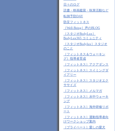
日々のログ
読書・映画鑑賞・執筆活動など
転倒予防DAY
防災フィットネス
［Well-Being］声のBLOG
［スタジオBodyLux］
BodyLux365 コミュニティ
［スタジオBodylux］スタジオ
のこと
［フィットネス＆ウォーキン
グ］指導者育成
［フィットネス］アクアダンス
［フィットネス］スイミングダ
イアリー
［フィットネス］スタジオエク
ササイズ
［フィットネス］メルマガ
［フィットネス］水中ウォーキ
ング
［フィットネス］海外研修リポ
ート
［フィットネス］運動指導者向
けワークショップ案内
［プライベート］愛しの愛犬