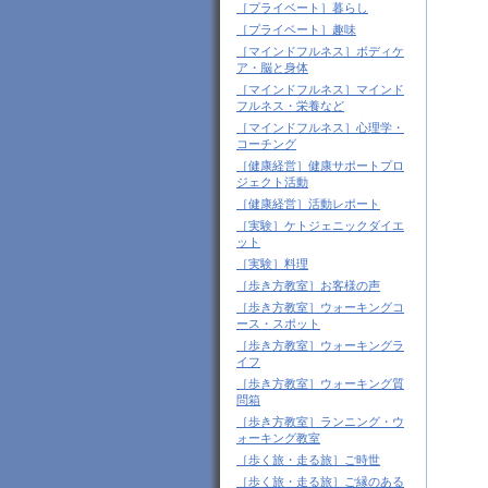
［プライベート］暮らし
［プライベート］趣味
［マインドフルネス］ボディケ
ア・脳と身体
［マインドフルネス］マインド
フルネス・栄養など
［マインドフルネス］心理学・
コーチング
［健康経営］健康サポートプロ
ジェクト活動
［健康経営］活動レポート
［実験］ケトジェニックダイエ
ット
［実験］料理
［歩き方教室］お客様の声
［歩き方教室］ウォーキングコ
ース・スポット
［歩き方教室］ウォーキングラ
イフ
［歩き方教室］ウォーキング質
問箱
［歩き方教室］ランニング・ウ
ォーキング教室
［歩く旅・走る旅］ご時世
［歩く旅・走る旅］ご縁のある