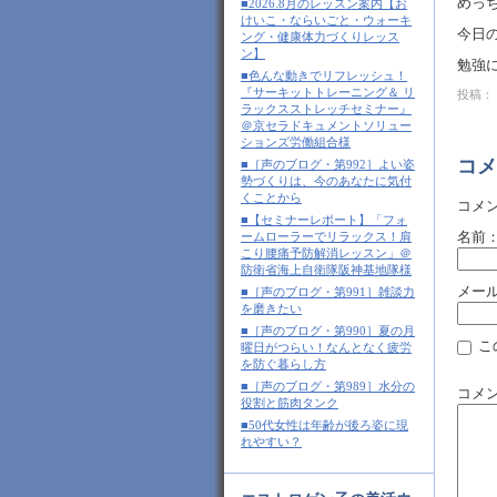
めっち
■2026.8月のレッスン案内【お
けいこ・ならいごと・ウォーキ
今日
ング・健康体力づくりレッス
ン】
勉強
■色んな動きでリフレッシュ！
『サーキットトレーニング＆ リ
投稿： 
ラックスストレッチセミナー』
＠京セラドキュメントソリュー
ションズ労働組合様
コメ
■［声のブログ・第992］よい姿
勢づくりは、今のあなたに気付
くことから
コメ
■【セミナーレポート】「フォ
名前
ームローラーでリラックス！肩
こり腰痛予防解消レッスン」＠
防衛省海上自衛隊阪神基地隊様
メー
■［声のブログ・第991］雑談力
を磨きたい
■［声のブログ・第990］夏の月
こ
曜日がつらい！なんとなく疲労
を防ぐ暮らし方
■［声のブログ・第989］水分の
コメ
役割と筋肉タンク
■50代女性は年齢が後ろ姿に現
れやすい？