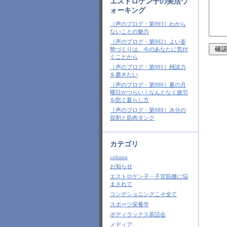
エストロゲン子の美活ウ
ォーキング
［声のブログ・第993］わから
ないことの魅力
［声のブログ・第992］よい姿
勢づくりは、今のあなたに気付
くことから
［声のブログ・第991］雑談力
を磨きたい
［声のブログ・第990］夏の月
曜日がつらい！なんとなく疲労
を防ぐ暮らし方
［声のブログ・第989］水分の
役割と筋肉タンク
カテゴリ
column
お知らせ
エストロゲン子・子宮筋腫に悩
まされて
コンデショニングこそ全て
スポーツ栄養学
ボディラックス茶話会
メディア