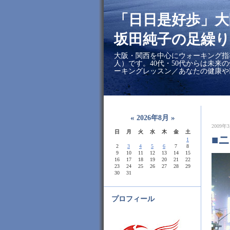
「日日是好歩」
坂田純子の足繰り
大阪・関西を中心にウォーキング指
人）です。40代・50代からは未来
ーキングレッスン／あなたの健康や
«
»
2026年8月
2009年3
日
月
火
水
木
金
土
■
1
2
3
4
5
6
7
8
9
10
11
12
13
14
15
16
17
18
19
20
21
22
23
24
25
26
27
28
29
30
31
プロフィール