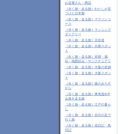
お店屋さん・商品
［歩く旅・走る旅］わたしが見
つけた日本製
［歩く旅・走る旅］マラソンコ
ース
［歩く旅・走る旅］ランニング
ダイアリー
［歩く旅・走る旅］京街道
［歩く旅・走る旅］兵庫スポッ
ト
［歩く旅・走る旅］史跡・城
址・地図読み・サンクチュアリ
［歩く旅・走る旅］大阪の史跡
［歩く旅・走る旅］大阪スポッ
ト
［歩く旅・走る旅］旅のみちす
がら
［歩く旅・走る旅］東海道&中
山道を走る旅
［歩く旅・走る旅］江戸の暮ら
し
［歩く旅・走る旅］自分の足で
行く旅
［歩く旅・走る旅］花日記・鳥
日記