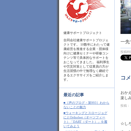
健康サポートプロジェクト
合同会社健康サポートプロジェ
一先
クトです。 10数年にわたって健
康経営を推進する企業・団体様
投稿時刻
向けに健康セミナーや研修コン
テンツ等で具体的なサポートを
おこなってきました。 福利厚生
や労災対策として従業員の方が
生活習慣の中で無理なく継続で
きるエクササイズをご紹介しま
コメ
す。
おか
最近の記事
楽しみ
■［声のブログ・第993］わから
投稿： 
ないことの魅力
■ウォーキングとスロージョグ
にとOrthofeet（オーソフィー
ト）「DART（ダート）」を履
☆し
いてみよう