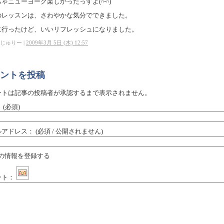
ゃニューヨーク楽しかったっすよ(^-^)
のレッスンは、さわやかな気分でできました。
に行ったけど、いいリフレッシュになりました。
じゅりー |
2009年3月 5日 (木) 12:57
ントを投稿
ントは記事の投稿者が承認するまで表示されません。
：
(必須)
ルアドレス：
(必須 / 公開されません)
の情報を登録する
ント：