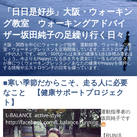
「日日是好歩」大阪・ウォーキン
グ教室 ウォーキングアドバイ
ザー坂田純子の足繰り行く日々
大阪・関西を中心にウォーキング指導、運動指導。ウォーキング教
室・ウォーキングレッスンを定期開催しています。エストロゲン子
（中の人）です。40代・50代からは未来の健康を1歩1歩積み重ねま
しょう。今よりもHappyになる歩き方を貴女に！一生ものの歩き方
が身につくウォーキングレッスン／あなたの健康やHappyを後押し
する情報やエストロゲン子の日常を綴っています。
■寒い季節だからこそ、走る人に必要
なこと 【健康サポートプロジェク
ト】
運動指導者の
坂田純子です
【RUN活