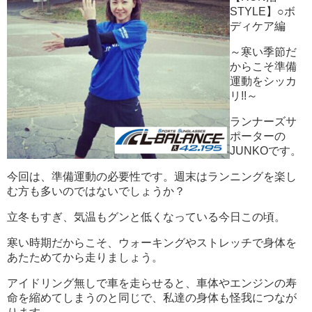
STYLE】○ボ
ディケア編
～寒い季節だ
からこそ準備
運動をシッカ
リ!!～
ランナーズサ
ポーターの
JUNKOです。
今回は、準備運動の必要性です。週末はランニングを楽し
む方も多いのではないでしょうか？
立冬もすぎ、気温もグンと低くなっている今日この頃。
寒い時期だからこそ、ウォーキングやストレッチで身体を
あたためてから走りましょう。
アイドリング無しで車を走らせると、車体やエンジンの寿
命を縮めてしまうのと同じで、私達の身体も怪我につなが