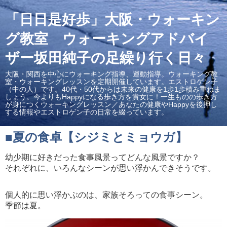
「日日是好歩」大阪・ウォーキン
グ教室 ウォーキングアドバイ
ザー坂田純子の足繰り行く日々
大阪・関西を中心にウォーキング指導、運動指導。ウォーキング教
室・ウォーキングレッスンを定期開催しています。エストロゲン子
（中の人）です。40代・50代からは未来の健康を1歩1歩積み重ねま
しょう。今よりもHappyになる歩き方を貴女に！一生ものの歩き方
が身につくウォーキングレッスン／あなたの健康やHappyを後押し
する情報やエストロゲン子の日常を綴っています。
■夏の食卓【シジミとミョウガ】
幼少期に好きだった食事風景ってどんな風景ですか？
それぞれに、いろんなシーンが思い浮かんできそうです。
個人的に思い浮かぶのは、家族そろっての食事シーン。
季節は夏。