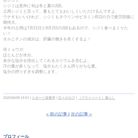
⦿シジミ:
シジミは意外に旬は冬と夏の2回。
土用シジミと言って、夏もとてもおいしくいただけるんですよ。
ウナギもいいけれど、シジミもタウリンやビタミンB12の力で疲労回復に
期待大。
今年の土用は7月21日と8月2日の2回もあるので、シジミ食べまくりた
い！
オルニチンの成分は、肝臓の働きを良くするよ！
⦿ミョウガ:
ほとんどが水分。
余分な塩分を排出してくれるカリウムを含むよ。
汗の量が多くなって、塩分もたくさん摂りがちな夏。
塩分の摂りすぎを調整します。
2020/06/08 18:51
スポーツ栄養学
日々のログ
［プライベート］暮らし
«
前の記事
次の記事
»
プロフィール