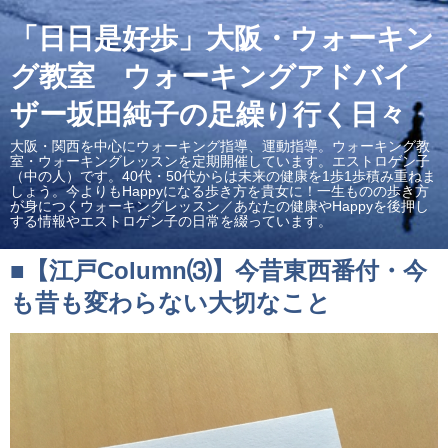
「日日是好歩」大阪・ウォーキン
グ教室 ウォーキングアドバイ
ザー坂田純子の足繰り行く日々
大阪・関西を中心にウォーキング指導、運動指導。ウォーキング教
室・ウォーキングレッスンを定期開催しています。エストロゲン子
（中の人）です。40代・50代からは未来の健康を1歩1歩積み重ねま
しょう。今よりもHappyになる歩き方を貴女に！一生ものの歩き方
が身につくウォーキングレッスン／あなたの健康やHappyを後押し
する情報やエストロゲン子の日常を綴っています。
■【江戸Column⑶】今昔東西番付・今
も昔も変わらない大切なこと