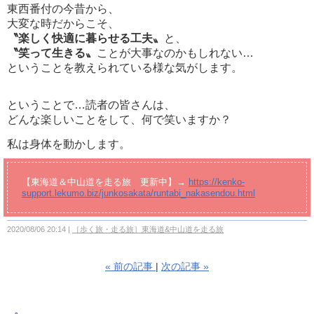
東西番付の今昔から、
大変な時だからこそ、
〝楽しく快適に暮らせる工夫〟
と、
〝笑って生きる〟
ことが大事なのかもしれない…
ということを教えられている様な気がします。
ということで…読者の皆さんは、
どんな楽しいことをして、何で笑いますか？
私は身体を動かします。
【東海道＆中山道を走る旅 更新中】→
https://kenko-
support.lekumo.biz/junkosakata/runtabi_nakasendou.html
2020/08/06 20:14
［歩く旅・走る旅］東海道&中山道を走る旅
«
前の記事
次の記事
»