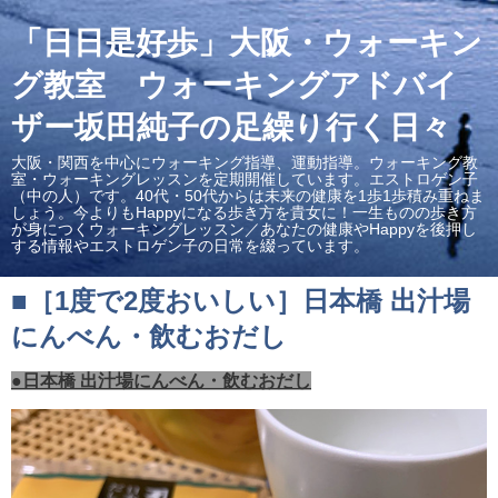
「日日是好歩」大阪・ウォーキン
グ教室 ウォーキングアドバイ
ザー坂田純子の足繰り行く日々
大阪・関西を中心にウォーキング指導、運動指導。ウォーキング教
室・ウォーキングレッスンを定期開催しています。エストロゲン子
（中の人）です。40代・50代からは未来の健康を1歩1歩積み重ねま
しょう。今よりもHappyになる歩き方を貴女に！一生ものの歩き方
が身につくウォーキングレッスン／あなたの健康やHappyを後押し
する情報やエストロゲン子の日常を綴っています。
■［1度で2度おいしい］日本橋 出汁場
にんべん・飲むおだし
●日本橋 出汁場にんべん・飲むおだし