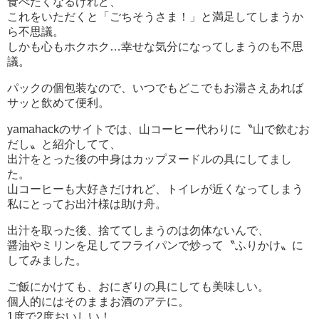
食べたくなるけれど、
これをいただくと「ごちそうさま！」と満足してしまうか
ら不思議。
しかも心もホクホク…幸せな気分になってしまうのも不思
議。
パックの個包装なので、いつでもどこでもお湯さえあれば
サッと飲めて便利。
yamahackのサイトでは、山コーヒー代わりに〝山で飲むお
だし〟と紹介してて、
出汁をとった後の中身はカップヌードルの具にしてまし
た。
山コーヒーも大好きだけれど、トイレが近くなってしまう
私にとってお出汁様は助け舟。
出汁を取った後、捨ててしまうのは勿体ないんで、
醤油やミリンを足してフライパンで炒って〝ふりかけ〟に
してみました。
ご飯にかけても、おにぎりの具にしても美味しい。
個人的にはそのままお酒のアテに。
1度で2度おいしい！