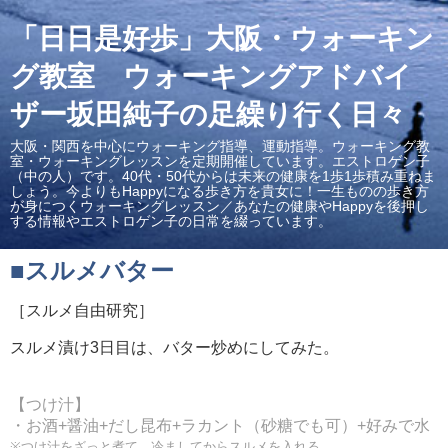
「日日是好歩」大阪・ウォーキン
グ教室 ウォーキングアドバイ
ザー坂田純子の足繰り行く日々
大阪・関西を中心にウォーキング指導、運動指導。ウォーキング教
室・ウォーキングレッスンを定期開催しています。エストロゲン子
（中の人）です。40代・50代からは未来の健康を1歩1歩積み重ねま
しょう。今よりもHappyになる歩き方を貴女に！一生ものの歩き方
が身につくウォーキングレッスン／あなたの健康やHappyを後押し
する情報やエストロゲン子の日常を綴っています。
■スルメバター
［スルメ自由研究］
スルメ漬け3日目は、バター炒めにしてみた。
【つけ汁】
・お酒+醤油+だし昆布+ラカント（砂糖でも可）+好みで水
※つけ汁をざっと煮て、冷ましてからスルメを入れる。