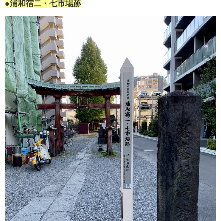
●浦和宿二・七市場跡