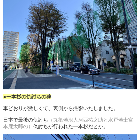
●一本杉の仇討ちの碑
車どおりが激しくて、裏側から撮影いたしました。
日本で最後の仇討ち
（丸亀藩浪人河西祐之助と水戸藩士宮
本鹿太郎の）
仇討ちが行われた一本杉だとか。