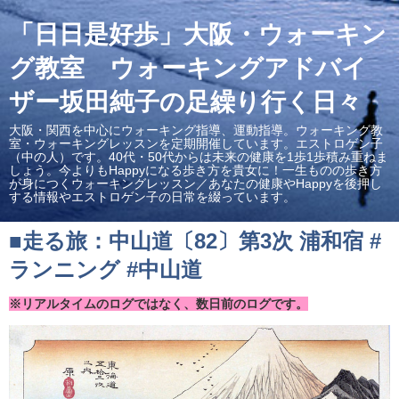
「日日是好歩」大阪・ウォーキン
グ教室 ウォーキングアドバイ
ザー坂田純子の足繰り行く日々
大阪・関西を中心にウォーキング指導、運動指導。ウォーキング教
室・ウォーキングレッスンを定期開催しています。エストロゲン子
（中の人）です。40代・50代からは未来の健康を1歩1歩積み重ねま
しょう。今よりもHappyになる歩き方を貴女に！一生ものの歩き方
が身につくウォーキングレッスン／あなたの健康やHappyを後押し
する情報やエストロゲン子の日常を綴っています。
■走る旅：中山道〔82〕第3次 浦和宿 #
ランニング #中山道
※リアルタイムのログではなく、数日前のログです。