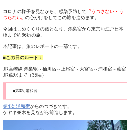
コロナの様子を見ながら、感染予防して
〝うつさない・う
つらな
の心がけをしてこの旅を進めます。
い〟
今回はしめくくりの旅となり、鴻巣宿から東京お江戸日本
橋まで約66㎞の旅。
本記事は、旅のレポートの一部です。
■この日のルート：
JR高崎線 鴻巣駅～桶川宿～上尾宿～大宮宿～浦和宿～蕨宿
JR蕨駅まで（35㎞）
■第3次 浦和宿
第4次 浦和宿
からのつづきです。
ケヤキ並木を見ながら前進します。