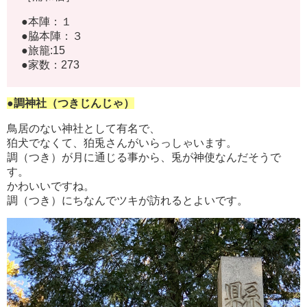
●本陣：１
●脇本陣：３
●旅籠:15
●家数：273
●調神社（つきじんじゃ）
鳥居のない神社として有名で、
狛犬でなくて、狛兎さんがいらっしゃいます。
調（つき）が月に通じる事から、兎が神使なんだそうで
す。
かわいいですね。
調（つき）にちなんでツキが訪れるとよいです。