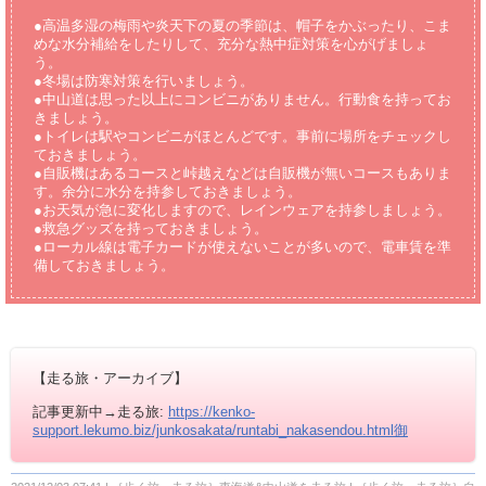
●高温多湿の梅雨や炎天下の夏の季節は、帽子をかぶったり、こま
めな水分補給をしたりして、充分な熱中症対策を心がげましょ
う。
●冬場は防寒対策を行いましょう。
●中山道は思った以上にコンビニがありません。行動食を持ってお
きましょう。
●トイレは駅やコンビニがほとんどです。事前に場所をチェックし
ておきましょう。
●自販機はあるコースと峠越えなどは自販機が無いコースもありま
す。余分に水分を持参しておきましょう。
●お天気が急に変化しますので、レインウェアを持参しましょう。
●救急グッズを持っておきましょう。
●ローカル線は電子カードが使えないことが多いので、電車賃を準
備しておきましょう。
【走る旅・アーカイブ】
記事更新中→走る旅:
https://kenko-
support.lekumo.biz/junkosakata/runtabi_nakasendou.html御