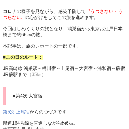
コロナの様子を見ながら、感染予防して
〝うつさない・う
つらな
の心がけをしてこの旅を進めます。
い〟
今回はしめくくりの旅となり、鴻巣宿から東京お江戸日本
橋まで約66㎞の旅。
本記事は、旅のレポートの一部です。
■この日のルート：
JR高崎線 鴻巣駅～桶川宿～上尾宿～大宮宿～浦和宿～蕨宿
JR蕨駅まで
（35㎞）
■第4次 大宮宿
第5次 上尾宿
からのつづきです。
県道164号線を直進しながら約6㎞。