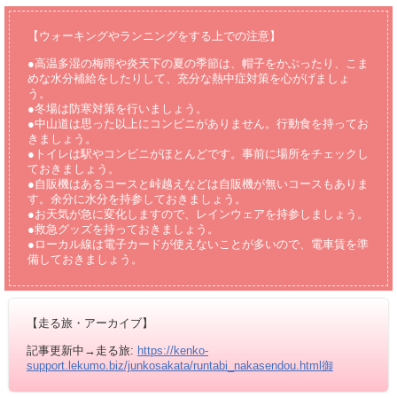
【ウォーキングやランニングをする上での注意】
●高温多湿の梅雨や炎天下の夏の季節は、帽子をかぶったり、こま
めな水分補給をしたりして、充分な熱中症対策を心がげましょ
う。
●冬場は防寒対策を行いましょう。
●中山道は思った以上にコンビニがありません。行動食を持ってお
きましょう。
●トイレは駅やコンビニがほとんどです。事前に場所をチェックし
ておきましょう。
●自販機はあるコースと峠越えなどは自販機が無いコースもありま
す。余分に水分を持参しておきましょう。
●お天気が急に変化しますので、レインウェアを持参しましょう。
●救急グッズを持っておきましょう。
●ローカル線は電子カードが使えないことが多いので、電車賃を準
備しておきましょう。
【走る旅・アーカイブ】
記事更新中→走る旅:
https://kenko-
support.lekumo.biz/junkosakata/runtabi_nakasendou.html御