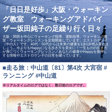
「日日是好歩」大阪・ウォーキン
グ教室 ウォーキングアドバイ
ザー坂田純子の足繰り行く日々
大阪・関西を中心にウォーキング指導、運動指導。ウォーキング教
室・ウォーキングレッスンを定期開催しています。エストロゲン子
（中の人）です。40代・50代からは未来の健康を1歩1歩積み重ねま
しょう。今よりもHappyになる歩き方を貴女に！一生ものの歩き方
が身につくウォーキングレッスン／あなたの健康やHappyを後押し
する情報やエストロゲン子の日常を綴っています。
■走る旅：中山道〔81〕第4次 大宮宿 #
ランニング #中山道
※リアルタイムのログではなく、数日前のログです。