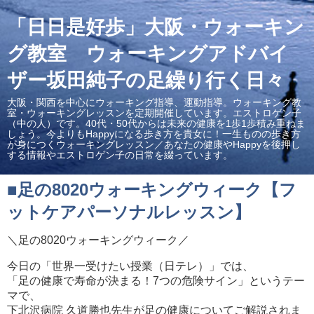
「日日是好歩」大阪・ウォーキン
グ教室 ウォーキングアドバイ
ザー坂田純子の足繰り行く日々
大阪・関西を中心にウォーキング指導、運動指導。ウォーキング教
室・ウォーキングレッスンを定期開催しています。エストロゲン子
（中の人）です。40代・50代からは未来の健康を1歩1歩積み重ねま
しょう。今よりもHappyになる歩き方を貴女に！一生ものの歩き方
が身につくウォーキングレッスン／あなたの健康やHappyを後押し
する情報やエストロゲン子の日常を綴っています。
■足の8020ウォーキングウィーク【フ
ットケアパーソナルレッスン】
＼足の8020ウォーキングウィーク／
今日の「世界一受けたい授業（日テレ）」では、
「足の健康で寿命が決まる！7つの危険サイン」というテー
マで、
下北沢病院 久道勝也先生が足の健康についてご解説されま