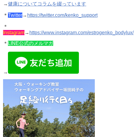
→
健康についてコラムを綴っています
＊
Twitter
→
https://twitter.com/kenko_support
＊
Instagram
→
https://www.instagram.com/estrogenko_bodylux/
＊
LINE公式のメルマガ
→