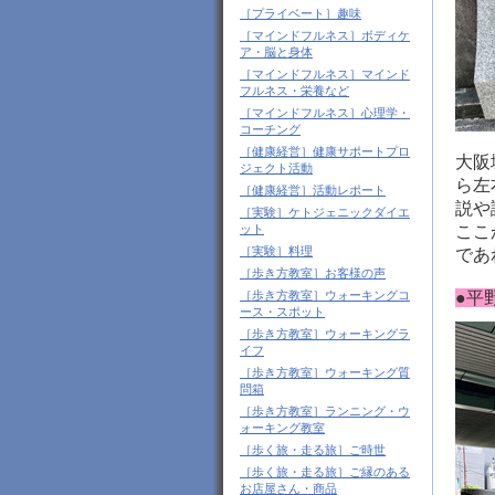
［プライベート］趣味
［マインドフルネス］ボディケ
ア・脳と身体
［マインドフルネス］マインド
フルネス・栄養など
［マインドフルネス］心理学・
コーチング
［健康経営］健康サポートプロ
大阪
ジェクト活動
ら左
［健康経営］活動レポート
説や
［実験］ケトジェニックダイエ
ここ
ット
［実験］料理
であ
［歩き方教室］お客様の声
●平
［歩き方教室］ウォーキングコ
ース・スポット
［歩き方教室］ウォーキングラ
イフ
［歩き方教室］ウォーキング質
問箱
［歩き方教室］ランニング・ウ
ォーキング教室
［歩く旅・走る旅］ご時世
［歩く旅・走る旅］ご縁のある
お店屋さん・商品