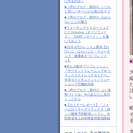
にするのは～
■［声のブログ・第994］いつも
と同じパターンから抜け出そう
■［声のブログ・第993］わから
ないことの魅力
■ウォーキングとスロージョグ
にとOrthofeet（オーソフィー
ト）「DART（ダート）」を履
いてみよう
■2026.8月のレッスン案内【お
けいこ・ならいごと・ウォーキ
ング・健康体力づくりレッス
ン】
■色んな動きでリフレッシュ！
『サーキットトレーニング＆ リ
ラックスストレッチセミナー』
＠京セラドキュメントソリュー
ションズ労働組合様
■［声のブログ・第992］よい姿
勢づくりは、今のあなたに気付
くことから
■【セミナーレポート】「フォ
ームローラーでリラックス！肩
こり腰痛予防解消レッスン」＠
防衛省海上自衛隊阪神基地隊様