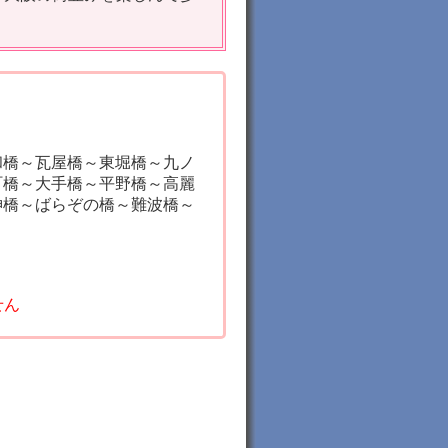
和橋～瓦屋橋～東堀橋～九ノ
町橋～大手橋～平野橋～高麗
神橋～ばらぞの橋～難波橋～
せん