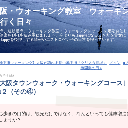
大阪・ウォーキング教室 ウォーキ
行く日々
導、運動指導。ウォーキング教室・ウォーキングレッスンを定期開催し
の健康を1歩1歩積み重ねましょう。今よりもHappyになる歩き方を貴女
Happyを後押しする情報やエストロゲン子の日常を綴っています。
■【地下街ウォーキング】大阪が誇れる長い地下街「クリスタ長堀」
|
メイン
|
■
線開業の日 »
月19日 (金)
［大阪タウンウォーク・ウォーキングコース
rt２（その④）
ち歩きの目的は、観光だけではなく、なんといっても健康増進
しょうか？