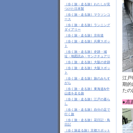
［歩く旅・走る旅］わたしが見
つけた日本製
［歩く旅・走る旅］マラソンコ
ース
［歩く旅・走る旅］ランニング
ダイアリー
［歩く旅・走る旅］京街道
［歩く旅・走る旅］兵庫スポッ
ト
［歩く旅・走る旅］史跡・城
址・地図読み・サンクチュアリ
［歩く旅・走る旅］大阪の史跡
［歩く旅・走る旅］大阪スポッ
ト
江戸
［歩く旅・走る旅］旅のみちす
がら
期的
［歩く旅・走る旅］東海道&中
たの
山道を走る旅
［歩く旅・走る旅］江戸の暮ら
●
高
し
［歩く旅・走る旅］自分の足で
行く旅
［歩く旅・走る旅］花日記・鳥
日記
［歩く旅走る旅］京都スポット