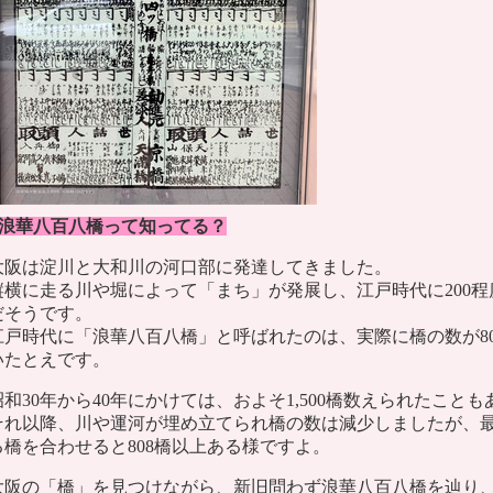
●浪華八百八橋って知ってる？
大阪は淀川と大和川の河口部に発達してきました。
縦横に走る川や堀によって「まち」が発展し、江戸時代に200
だそうです。
江戸時代に「浪華八百八橋」と呼ばれたのは、実際に橋の数が8
いたとえです。
昭和30年から40年にかけては、およそ1,500橋数えられたこと
それ以降、川や運河が埋め立てられ橋の数は減少しましたが、
る橋を合わせると808橋以上ある様ですよ。
大阪の「橋」を見つけながら、新旧問わず浪華八百八橋を辿り