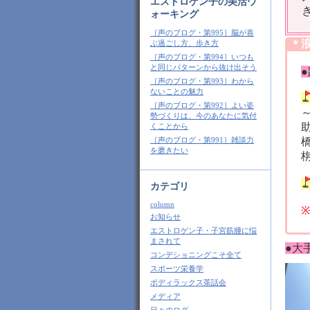
エストロゲン子の美活ウ
ォーキング
［声のブログ・第995］脳が喜
＊浪
ぶ過ごし方、歩き方
［声のブログ・第994］いつも
と同じパターンから抜け出そう
［声のブログ・第993］わから
ないことの魅力
［声のブログ・第992］よい姿
勢づくりは、今のあなたに気付
くことから
［声のブログ・第991］雑談力
を磨きたい
カテゴリ
column
※
お知らせ
エストロゲン子・子宮筋腫に悩
まされて
●大
コンデショニングこそ全て
スポーツ栄養学
ボディラックス茶話会
メディア