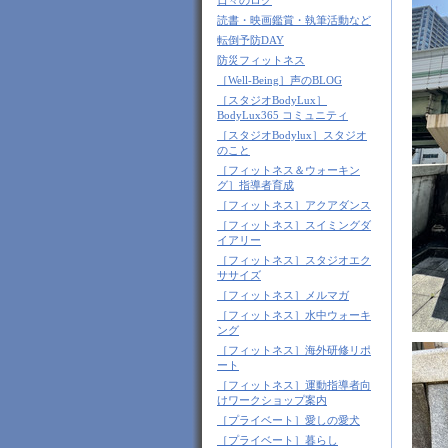
日々のログ
読書・映画鑑賞・執筆活動など
転倒予防DAY
防災フィットネス
［Well-Being］声のBLOG
［スタジオBodyLux］
BodyLux365 コミュニティ
［スタジオBodylux］スタジオ
のこと
［フィットネス＆ウォーキン
グ］指導者育成
［フィットネス］アクアダンス
［フィットネス］スイミングダ
イアリー
［フィットネス］スタジオエク
ササイズ
［フィットネス］メルマガ
［フィットネス］水中ウォーキ
ング
［フィットネス］海外研修リポ
ート
［フィットネス］運動指導者向
けワークショップ案内
［プライベート］愛しの愛犬
［プライベート］暮らし