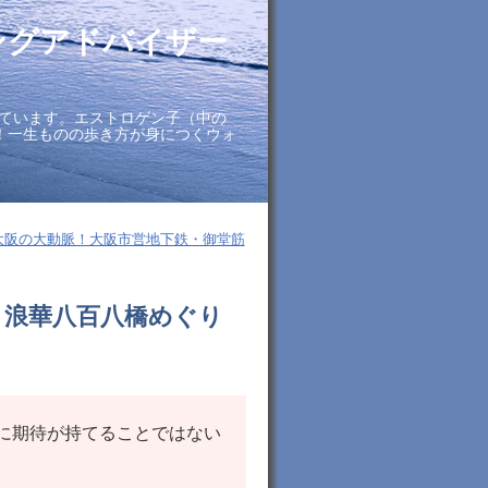
ングアドバイザー
ています。エストロゲン子（中の
に！一生ものの歩き方が身につくウォ
大阪の大動脈！大阪市営地下鉄・御堂筋
］浪華八百八橋めぐり
に期待が持てることではない