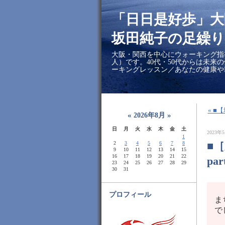
「日日是好歩」
坂田純子の足繰り
大阪・関西を中心にウォーキング指
人）です。40代・50代からは未来
ーキングレッスン／あなたの健康や
« 
«
»
2026年8月
日
月
火
水
木
金
土
2023年5
1
■
2
3
4
5
6
7
8
9
10
11
12
13
14
15
16
17
18
19
20
21
22
pa
23
24
25
26
27
28
29
30
31
プロフィール
ま
で