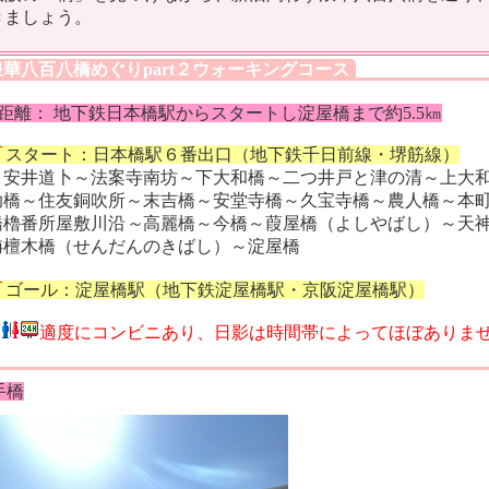
きましょう。
華八百八橋めぐりpart２ウォーキングコース
●距離： 地下鉄日本橋駅からスタートし淀屋橋まで約5.5㎞
スタート：日本橋駅６番出口（地下鉄千日前線・堺筋線）
～安井道卜～法案寺南坊～下大和橋～二つ井戸と津の清～
上大
助橋～住友銅吹所～末吉橋～安堂寺橋～久宝寺橋～農人橋～本
橋櫓番所屋敷川沿
～
高麗橋～今橋～葭屋橋（よしやばし）～天
栴檀木橋（せんだんのきばし）～淀屋橋
ゴール：淀屋橋駅（地下鉄淀屋橋駅・京阪淀屋橋駅）
適度にコンビニあり、日影は時間帯によってほぼありま
手橋