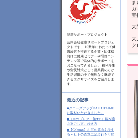
ま
ガ
宝
大
健康サポートプロジェクト
大
合同会社健康サポートプロジェ
ク
クトです。 10数年にわたって健
康経営を推進する企業・団体様
向けに健康セミナーや研修コン
テンツ等で具体的なサポートを
おこなってきました。 福利厚生
や労災対策として従業員の方が
生活習慣の中で無理なく継続で
きるエクササイズをご紹介しま
す。
最近の記事
■クローズアップDAITOTAIME
に取材いただきました。
■［声のブログ・第995］脳が喜
ぶ過ごし方、歩き方
■【Column】お尻の筋肉を考え
る～ヒトの直立二足歩行を可能