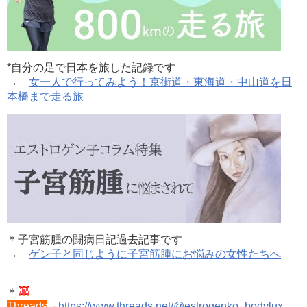
*自分の足で日本を旅した記録です
→
女一人で行ってみよう！京街道・東海道・中山道を日
本橋まで走る旅
＊子宮筋腫の闘病日記過去記事です
→
ゲン子と同じように子宮筋腫にお悩みの女性たちへ
＊
Threads
→
https://www.threads.net/@estrogenko_bodylux