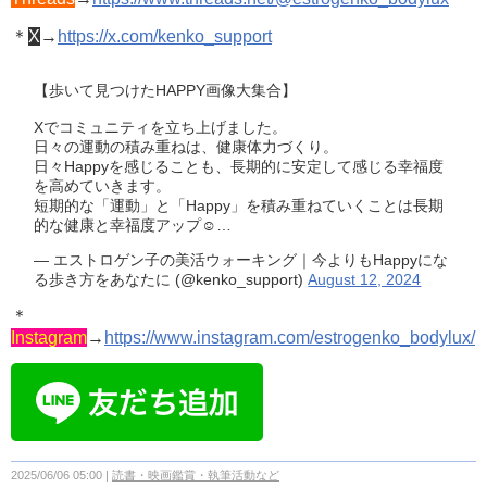
＊
X
→
https://x.com/kenko_support
【歩いて見つけたHAPPY画像大集合】
Xでコミュニティを立ち上げました。
日々の運動の積み重ねは、健康体力づくり。
日々Happyを感じることも、長期的に安定して感じる幸福度
を高めていきます。
短期的な「運動」と「Happy」を積み重ねていくことは長期
的な健康と幸福度アップ☺️…
— エストロゲン子の美活ウォーキング｜今よりもHappyにな
る歩き方をあなたに (@kenko_support)
August 12, 2024
＊
Instagram
→
https://www.instagram.com/estrogenko_bodylux/
2025/06/06 05:00
読書・映画鑑賞・執筆活動など