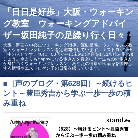
「日日是好歩」大阪・ウォーキン
グ教室 ウォーキングアドバイ
ザー坂田純子の足繰り行く日々
大阪・関西を中心にウォーキング指導、運動指導。ウォーキング教
室・ウォーキングレッスンを定期開催しています。エストロゲン子
（中の人）です。40代・50代からは未来の健康を1歩1歩積み重ねま
しょう。今よりもHappyになる歩き方を貴女に！一生ものの歩き方
が身につくウォーキングレッスン／あなたの健康やHappyを後押し
する情報やエストロゲン子の日常を綴っています。
■［声のブログ・第628回］～続けるヒ
ント～豊臣秀吉から学ぶ一歩一歩の積
み重ね