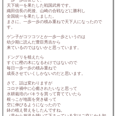
天下統一を果たした戦国武将です。
織田信長の死後、山崎の合戦などに勝利し
全国統一を果たしました。
まさに、一歩一歩の積み重ねで天下人になったので
す。
ゲン子がコツコツとか一歩一歩というのは
幼少期に読んだ豊臣秀吉から
来ているのではないかと思っています。
ドングリを植えたら
すぐに樫の木になるわけではないので
毎日一歩一歩の積み重ねで
成長させていくしかないのだと思います。
さて、話は変わりますが
コロナ禍中に心癒されたいなと思って
水耕栽培のパキラを買って育てていたら
根っこが地面を突き破って
空に伸びるようになったので
鉢の植え替えをしたんですね。
（昔から放送を聴いて下さっている方はご存じかも知