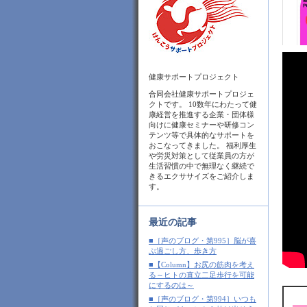
健康サポートプロジェクト
合同会社健康サポートプロジェ
クトです。 10数年にわたって健
康経営を推進する企業・団体様
向けに健康セミナーや研修コン
テンツ等で具体的なサポートを
おこなってきました。 福利厚生
や労災対策として従業員の方が
生活習慣の中で無理なく継続で
きるエクササイズをご紹介しま
す。
最近の記事
■［声のブログ・第995］脳が喜
ぶ過ごし方、歩き方
■【Column】お尻の筋肉を考え
る～ヒトの直立二足歩行を可能
にするのは～
■［声のブログ・第994］いつも