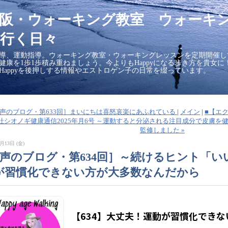
大阪・ウォーキング教室 ウォーキ
行く日々
導、運動指導。ウォーキング教室・ウォーキングレッスンを定期開催し
の健康を1歩1歩積み重ねましょう。今よりもHappyになる歩き方を貴女
Happyを後押しする情報やエストロゲン子の日常を綴っています。
■［声のブログ・第633回］まいにちは喜怒哀楽にあふれている
|
メイン
|
■【エ
社シオノギ健康通信2025年月6号 ～運動すると分泌される注目成分で皮膚
監修しました »
月13日 (金)
［声のブログ・第634回］～続けるヒント「
が習慣化できない方が大多数なんだから