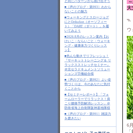
～
と同じパターンから抜け出そう
■［声のブログ・第993］わから
大
ないことの魅力
■ウォーキングとスロージョグ
⳹
にとOrthofeet（オーソフィー
ト）「DART（ダート）」を履
ウ
いてみよう
■2026.8月のレッスン案内【お
けいこ・ならいごと・ウォーキ
ング・健康体力づくりレッス
ン】
■色んな動きでリフレッシュ！
『サーキットトレーニング＆ リ
ラックスストレッチセミナー』
＠京セラドキュメントソリュー
ションズ労働組合様
■［声のブログ・第992］よい姿
勢づくりは、今のあなたに気付
くことから
■【セミナーレポート】「フォ
ームローラーでリラックス！肩
こり腰痛予防解消レッスン」＠
防衛省海上自衛隊阪神基地隊様
■［声のブログ・第991］雑談力
を磨きたい
6
「