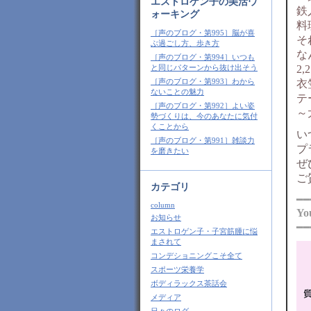
エストロゲン子の美活ウ
鉄
ォーキング
料
［声のブログ・第995］脳が喜
そ
ぶ過ごし方、歩き方
な
［声のブログ・第994］いつも
2
と同じパターンから抜け出そう
［声のブログ・第993］わから
衣
ないことの魅力
テ
［声のブログ・第992］よい姿
～
勢づくりは、今のあなたに気付
くことから
い
［声のブログ・第991］雑談力
プ
を磨きたい
ぜ
ご
カテゴリ
━━
column
Y
お知らせ
━━
エストロゲン子・子宮筋腫に悩
まされて
コンデショニングこそ全て
スポーツ栄養学
ボディラックス茶話会
メディア