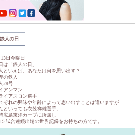
鉄人の日
月13日金曜日
日は「鉄人の日」
人といえば、あなたは何を思い出す？
理の鉄人
人28号
イアンマン
ライアスロン選手
れぞれの興味や年齢によって思い出すことは違いますが
んといっても衣笠祥雄選手。
時広島東洋カープに所属し
,215 試合連続出場の世界記録をお持ちの方です。