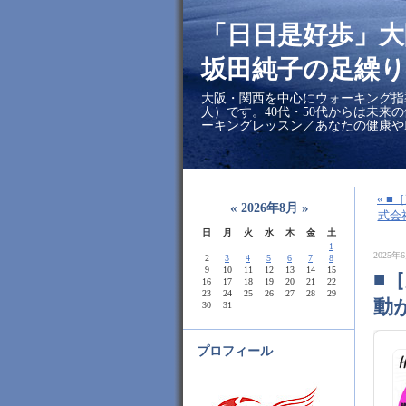
「日日是好歩」
坂田純子の足繰り
大阪・関西を中心にウォーキング指
人）です。40代・50代からは未来
ーキングレッスン／あなたの健康や
« 
«
»
2026年8月
式会
日
月
火
水
木
金
土
1
2025年6
2
3
4
5
6
7
8
9
10
11
12
13
14
15
■
16
17
18
19
20
21
22
23
24
25
26
27
28
29
動
30
31
プロフィール