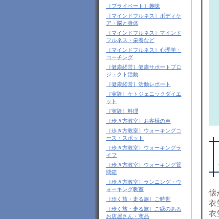
［プライベート］趣味
［マインドフルネス］ボディケ
ア・脳と身体
［マインドフルネス］マインド
フルネス・栄養など
［マインドフルネス］心理学・
コーチング
［健康経営］健康サポートプロ
ジェクト活動
［健康経営］活動レポート
［実験］ケトジェニックダイエ
ット
［実験］料理
［歩き方教室］お客様の声
［歩き方教室］ウォーキングコ
ース・スポット
［歩き方教室］ウォーキングラ
イフ
［歩き方教室］ウォーキング質
問箱
［歩き方教室］ランニング・ウ
ォーキング教室
懐
［歩く旅・走る旅］ご時世
衣
［歩く旅・走る旅］ご縁のある
衣
お店屋さん・商品