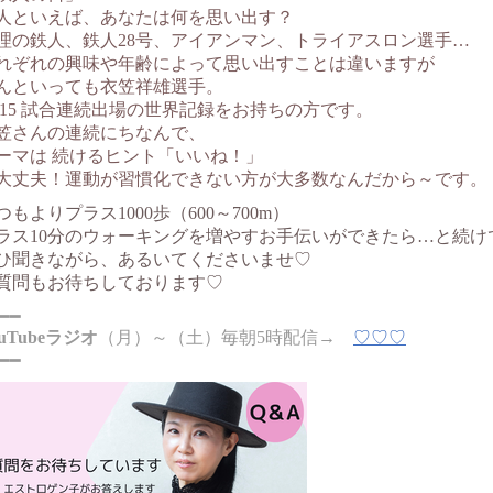
人といえば、あなたは何を思い出す？
理の鉄人、鉄人28号、アイアンマン、トライアスロン選手…
れぞれの興味や年齢によって思い出すことは違いますが
んといっても衣笠祥雄選手。
,215 試合連続出場の世界記録をお持ちの方です。
笠さんの連続にちなんで、
ーマは 続けるヒント「いいね！」
大丈夫！運動が習慣化できない方が大多数なんだから～です。
つもよりプラス1000歩（600～700m）
ラス10分のウォーキングを増やすお手伝いができたら…と続け
ひ聞きながら、あるいてくださいませ♡
質問もお待ちしております♡
━━
ouTubeラジオ
（月）～（土）毎朝5時配信→
♡♡♡
━━