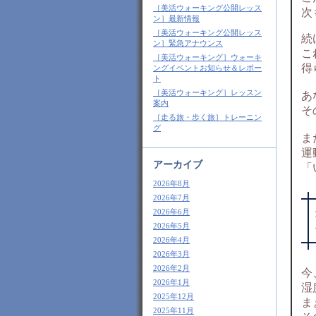
［美活ウォーキング公開レッス
次
ン］最新情報
［美活ウォーキング公開レッス
続
ン］緊急アナウンス
こ
［美活ウォーキング］ウォーキ
得
ングイベントお知らせ＆レポー
ト
［美活ウォーキング］レッスン
あ
案内
そ
［走る旅・歩く旅］トレーニン
グ
ま
運
アーカイブ
「
2026年8月
2026年7月
2026年6月
2026年5月
2026年4月
2026年3月
2026年2月
今
2026年1月
湿
2025年12月
ま
2025年11月