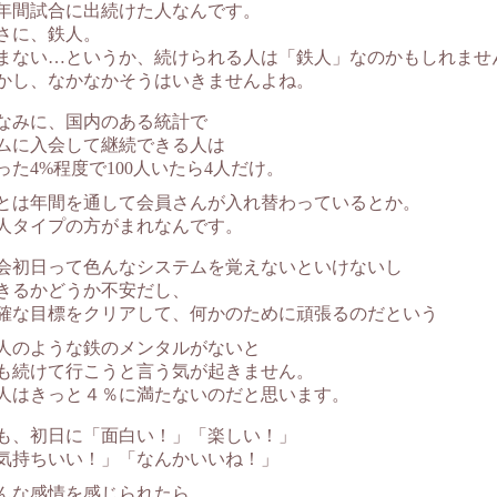
7年間試合に出続けた人なんです。
さに、鉄人。
まない…というか、続けられる人は「鉄人」なのかもしれませ
かし、なかなかそうはいきませんよね。
なみに、国内のある統計で
ムに入会して継続できる人は
った4%程度で100人いたら4人だけ。
とは年間を通して会員さんが入れ替わっているとか。
人タイプの方がまれなんです。
会初日って色んなシステムを覚えないといけないし
きるかどうか不安だし、
確な目標をクリアして、何かのために頑張るのだという
人のような鉄のメンタルがないと
も続けて行こうと言う気が起きません。
人はきっと４％に満たないのだと思います。
も、初日に「面白い！」「楽しい！」
気持ちいい！」「なんかいいね！」
んな感情を感じられたら