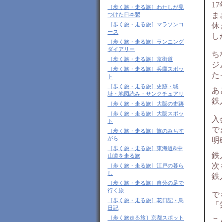
1
［歩く旅・走る旅］わたしが見
ま
つけた日本製
［歩く旅・走る旅］マラソンコ
休
ース
し
［歩く旅・走る旅］ランニング
ダイアリー
ち
［歩く旅・走る旅］京街道
ジ
［歩く旅・走る旅］兵庫スポッ
た
ト
［歩く旅・走る旅］史跡・城
あ
址・地図読み・サンクチュアリ
鉄
［歩く旅・走る旅］大阪の史跡
［歩く旅・走る旅］大阪スポッ
入
ト
で
［歩く旅・走る旅］旅のみちす
がら
明
［歩く旅・走る旅］東海道&中
鉄
山道を走る旅
次
［歩く旅・走る旅］江戸の暮ら
し
鉄
［歩く旅・走る旅］自分の足で
行く旅
で
［歩く旅・走る旅］花日記・鳥
「
日記
［歩く旅走る旅］京都スポット
こ