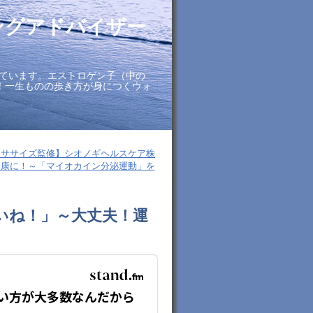
ングアドバイザー
ています。エストロゲン子（中の
に！一生ものの歩き方が身につくウォ
クササイズ監修】シオノギヘルスケア株
を健康に！～「マイオカイン分泌運動」を
いいね！」～大丈夫！運