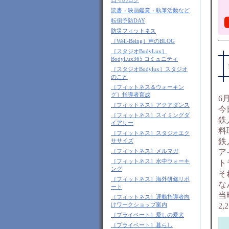
日々のログ
読書・映画鑑賞・執筆活動など
転倒予防DAY
防災フィットネス
［Well-Being］声のBLOG
［スタジオBodyLux］
BodyLux365 コミュニティ
［スタジオBodylux］スタジオ
のこと
［フィットネス＆ウォーキン
グ］指導者育成
6
［フィットネス］アクアダンス
今
［フィットネス］スイミングダ
鉄
イアリー
料
［フィットネス］スタジオエク
鉄
ササイズ
［フィットネス］メルマガ
ア
［フィットネス］水中ウォーキ
ト
ング
そ
［フィットネス］海外研修リポ
な
ート
当
［フィットネス］運動指導者向
けワークショップ案内
2
［プライベート］愛しの愛犬
［プライベート］暮らし