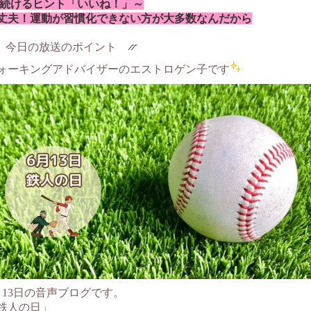
続けるヒント「いいね！」～
丈夫！運動が習慣化できない方が大多数なんだから
 今日の放送のポイント ⳼
ォーキングアドバイザーのエストロゲン子です
月13日の音声ブログです。
鉄人の日」