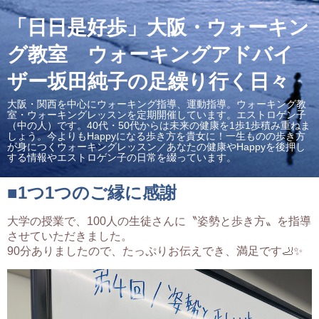
「日日是好歩」大阪・ウォーキン
グ教室 ウォーキングアドバイ
ザー坂田純子の足繰り行く日々
大阪・関西を中心にウォーキング指導、運動指導。ウォーキング教
室・ウォーキングレッスンを定期開催しています。エストロゲン子
（中の人）です。40代・50代からは未来の健康を1歩1歩積み重ねま
しょう。今よりもHappyになる歩き方を貴女に！一生ものの歩き方
が身につくウォーキングレッスン／あなたの健康やHappyを後押し
する情報やエストロゲン子の日常を綴っています。
■1つ1つのご縁に感謝
大学の授業で、100人の生徒さんに〝姿勢と歩き方〟を指導
させていただきました。
90分ありましたので、たっぷりお伝えでき、満足です🦶✨