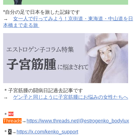
*自分の足で日本を旅した記録です
→
女一人で行ってみよう！京街道・東海道・中山道を日
本橋まで走る旅
＊子宮筋腫の闘病日記過去記事です
→
ゲン子と同じように子宮筋腫にお悩みの女性たちへ
＊
Threads
→
https://www.threads.net/@estrogenko_bodylux
＊
X
→
https://x.com/kenko_support