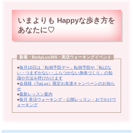
いまよりも Happyな歩
き方を
あなたに♡
新着・BodyLux365・美活ウォーキングイベント
●
毎月10日は「転倒予防デー」転倒予防や「転ばな
い・つまずかない・ふらつかない身体づくり」の知
識や方法を呼びかけます
●
会員様（TiaLux）限定お友達キャンペーンのお知ら
せ
●
最新レッスン案内
●
毎月 美活ウォーキング・公開レッスン・おでかけウ
ォーキング