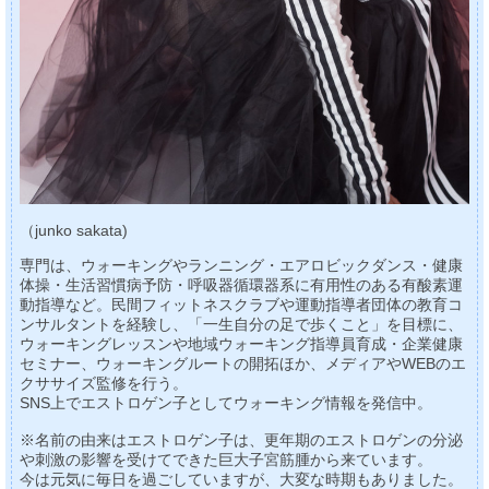
（junko sakata)
専門は、ウォーキングやランニング・エアロビックダンス・健康
体操・生活習慣病予防・呼吸器循環器系に有用性のある有酸素運
動指導など。民間フィットネスクラブや運動指導者団体の教育コ
ンサルタントを経験し、「一生自分の足で歩くこと」を目標に、
ウォーキングレッスンや地域ウォーキング指導員育成・企業健康
セミナー、ウォーキングルートの開拓ほか、メディアやWEBのエ
クササイズ監修を行う。
SNS上でエストロゲン子としてウォーキング情報を発信中。
※名前の由来はエストロゲン子は、更年期のエストロゲンの分泌
や刺激の影響を受けてできた巨大子宮筋腫から来ています。
今は元気に毎日を過ごしていますが、大変な時期もありました。