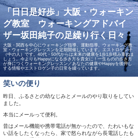
「日日是好歩」大阪・ウォーキン
グ教室 ウォーキングアドバイ
ザー坂田純子の足繰り行く日々
大阪・関西を中心にウォーキング指導、運動指導。ウォーキング教
室・ウォーキングレッスンを定期開催しています。エストロゲン子
（中の人）です。40代・50代からは未来の健康を1歩1歩積み重ねま
しょう。今よりもHappyになる歩き方を貴女に！一生ものの歩き方
が身につくウォーキングレッスン／あなたの健康やHappyを後押し
する情報やエストロゲン子の日常を綴っています。
笑いの便り
昨日、ふるさとの幼なじみとメールのやり取りをしてい
ました。
本当にメールって便利。
昔はメール機能や携帯電話が無かったので、たわいもな
い話をしたくなったら、家で怒られながら長電話したも