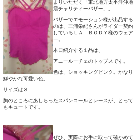
まりいただく「東北地方太平洋沖地
震チャリティーバザー」。
バザーでエモーション様が出品する
のは、三浦栄紀さんがライダー契約
しているＬＡ ＢＯＤＹ様のウェア
ー。
本日紹介する１品は、
アニールーチェのトップスです。
色は、ショッキングピンク。かなり
鮮やかな可愛い色。
サイズはＳ
胸のところにあしらったスパンコールとレースが、とって
もキュートです。
ぜひ、実際にお手に取って確かめて