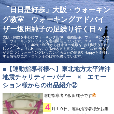
「日日是好歩」大阪・ウォーキン
グ教室 ウォーキングアドバイ
ザー坂田純子の足繰り行く日々
大阪・関西を中心にウォーキング指導、運動指導。ウォーキング教
室・ウォーキングレッスンを定期開催しています。エストロゲン子
（中の人）です。40代・50代からは未来の健康を1歩1歩積み重ねま
しょう。今よりもHappyになる歩き方を貴女に！一生ものの歩き方
が身につくウォーキングレッスン／あなたの健康やHappyを後押し
する情報やエストロゲン子の日常を綴っています。
■【運動指導者様へ】東北地方太平洋沖
地震チャリティーバザー × エモー
ション様からの出品紹介②
運動指導者の坂田純子です
４
月１０日、運動指導者様かお集