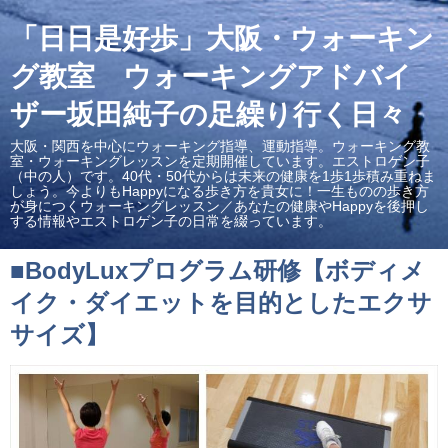
「日日是好歩」大阪・ウォーキン
グ教室 ウォーキングアドバイ
ザー坂田純子の足繰り行く日々
大阪・関西を中心にウォーキング指導、運動指導。ウォーキング教
室・ウォーキングレッスンを定期開催しています。エストロゲン子
（中の人）です。40代・50代からは未来の健康を1歩1歩積み重ねま
しょう。今よりもHappyになる歩き方を貴女に！一生ものの歩き方
が身につくウォーキングレッスン／あなたの健康やHappyを後押し
する情報やエストロゲン子の日常を綴っています。
■BodyLuxプログラム研修【ボディメ
イク・ダイエットを目的としたエクサ
サイズ】