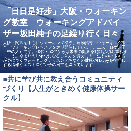
「日日是好歩」大阪・ウォーキン
グ教室 ウォーキングアドバイ
ザー坂田純子の足繰り行く日々
大阪・関西を中心にウォーキング指導、運動指導。ウォーキング教
室・ウォーキングレッスンを定期開催しています。エストロゲン子
（中の人）です。40代・50代からは未来の健康を1歩1歩積み重ねま
しょう。今よりもHappyになる歩き方を貴女に！一生ものの歩き方
が身につくウォーキングレッスン／あなたの健康やHappyを後押し
する情報やエストロゲン子の日常を綴っています。
■共に学び共に教え合うコミュニティ
づくり【人生がときめく健康体操サー
クル】