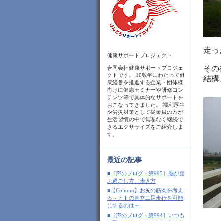
走っ
健康サポートプロジェクト
その
合同会社健康サポートプロジェ
クトです。 10数年にわたって健
結構
康経営を推進する企業・団体様
向けに健康セミナーや研修コン
テンツ等で具体的なサポートを
おこなってきました。 福利厚生
や労災対策として従業員の方が
生活習慣の中で無理なく継続で
きるエクササイズをご紹介しま
す。
最近の記事
■［声のブログ・第995］脳が喜
ぶ過ごし方、歩き方
■【Column】お尻の筋肉を考え
る～ヒトの直立二足歩行を可能
にするのは～
■［声のブログ・第994］いつも