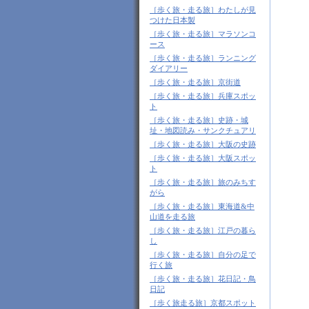
［歩く旅・走る旅］わたしが見
つけた日本製
［歩く旅・走る旅］マラソンコ
ース
［歩く旅・走る旅］ランニング
ダイアリー
［歩く旅・走る旅］京街道
［歩く旅・走る旅］兵庫スポッ
ト
［歩く旅・走る旅］史跡・城
址・地図読み・サンクチュアリ
［歩く旅・走る旅］大阪の史跡
［歩く旅・走る旅］大阪スポッ
ト
［歩く旅・走る旅］旅のみちす
がら
［歩く旅・走る旅］東海道&中
山道を走る旅
［歩く旅・走る旅］江戸の暮ら
し
［歩く旅・走る旅］自分の足で
行く旅
［歩く旅・走る旅］花日記・鳥
日記
［歩く旅走る旅］京都スポット