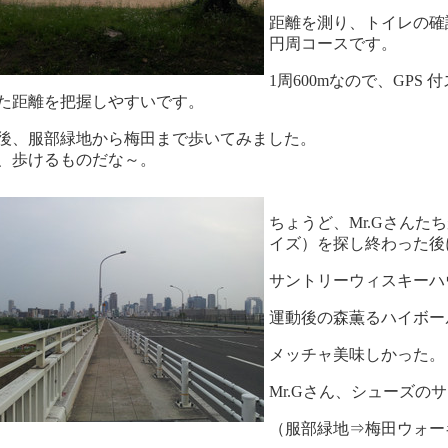
距離を測り、トイレの確
円周コースです。
1周600mなので、GPS
た距離を把握しやすいです。
後、服部緑地から梅田まで歩いてみました。
、歩けるものだな～。
ちょうど、Mr.Gさんた
イズ）を探し終わった後
サントリーウィスキーハ
運動後の森薫るハイボー
メッチャ美味しかった。
Mr.Gさん、シューズの
（服部緑地⇒梅田ウォーキ