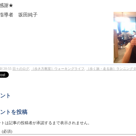
感謝★
指導者 坂田純子
 20:55
日々のログ
,
［歩き方教室］ウォーキングライフ
,
［歩く旅・走る旅］ランニング
ント
ントを投稿
ントは記事の投稿者が承認するまで表示されません。
：
(必須)