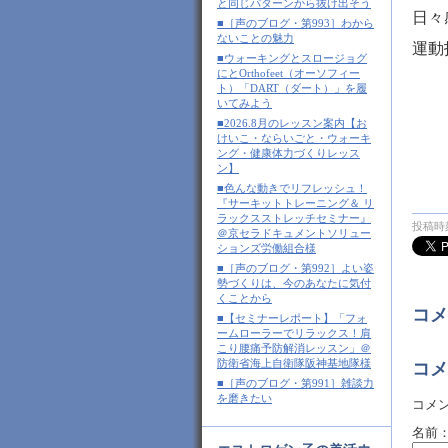
と同じパターンから抜け出そう
日々
■［声のブログ・第993］わから
ないことの魅力
運動
■ウォーキングとスロージョグ
にとOrthofeet（オーソフィー
ト）「DART（ダート）」を履
いてみよう
■2026.8月のレッスン案内【お
けいこ・ならいごと・ウォーキ
ング・健康体力づくりレッス
ン】
■色んな動きでリフレッシュ！
『サーキットトレーニング＆ リ
ラックスストレッチセミナー』
投稿時刻
＠京セラドキュメントソリュー
ションズ労働組合様
■［声のブログ・第992］よい姿
勢づくりは、今のあなたに気付
くことから
コメ
■【セミナーレポート】「フォ
ームローラーでリラックス！肩
こり腰痛予防解消レッスン」＠
防衛省海上自衛隊阪神基地隊様
コメ
■［声のブログ・第991］雑談力
を磨きたい
コメ
名前