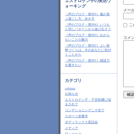
エストロゲン子の美活ウ
ォーキング
メー
［声のブログ・第995］脳が喜
ぶ過ごし方、歩き方
こ
［声のブログ・第994］いつも
と同じパターンから抜け出そう
［声のブログ・第993］わから
コメ
ないことの魅力
［声のブログ・第992］よい姿
勢づくりは、今のあなたに気付
くことから
［声のブログ・第991］雑談力
を磨きたい
カテゴリ
column
お知らせ
エストロゲン子・子宮筋腫に悩
まされて
コンデショニングこそ全て
スポーツ栄養学
ボディラックス茶話会
メディア