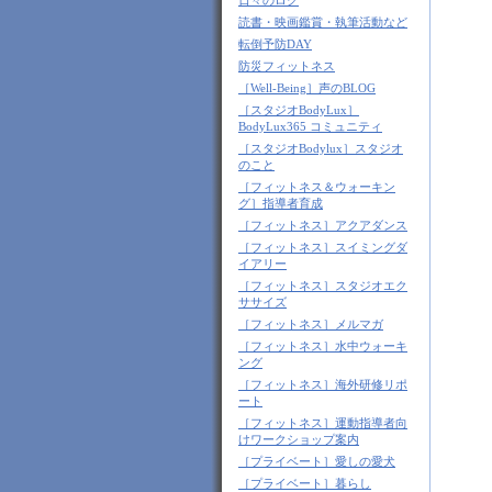
日々のログ
読書・映画鑑賞・執筆活動など
転倒予防DAY
防災フィットネス
［Well-Being］声のBLOG
［スタジオBodyLux］
BodyLux365 コミュニティ
［スタジオBodylux］スタジオ
のこと
［フィットネス＆ウォーキン
グ］指導者育成
［フィットネス］アクアダンス
［フィットネス］スイミングダ
イアリー
［フィットネス］スタジオエク
ササイズ
［フィットネス］メルマガ
［フィットネス］水中ウォーキ
ング
［フィットネス］海外研修リポ
ート
［フィットネス］運動指導者向
けワークショップ案内
［プライベート］愛しの愛犬
［プライベート］暮らし