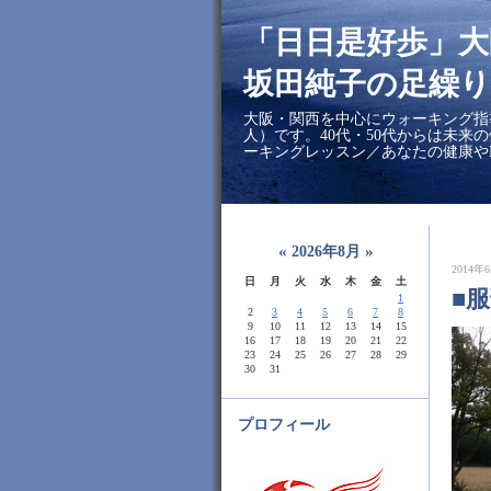
「日日是好歩」
坂田純子の足繰り
大阪・関西を中心にウォーキング指
人）です。40代・50代からは未来
ーキングレッスン／あなたの健康や
«
»
2026年8月
2014年6
日
月
火
水
木
金
土
■
1
2
3
4
5
6
7
8
9
10
11
12
13
14
15
16
17
18
19
20
21
22
23
24
25
26
27
28
29
30
31
プロフィール