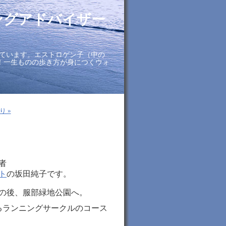
ングアドバイザー
ています。エストロゲン子（中の
に！一生ものの歩き方が身につくウォ
り »
者
ト
の坂田純子です。
の後、服部緑地公園へ。
するランニングサークルのコース