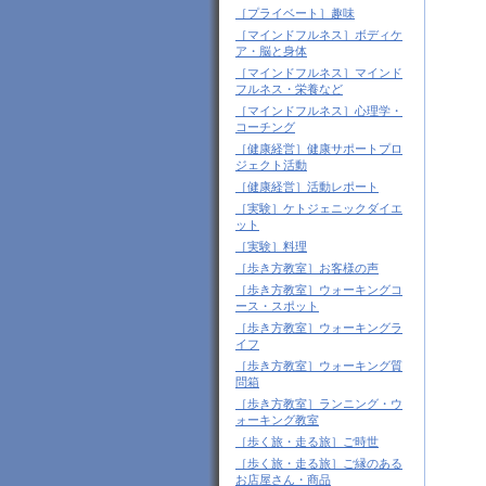
［プライベート］趣味
［マインドフルネス］ボディケ
ア・脳と身体
［マインドフルネス］マインド
フルネス・栄養など
［マインドフルネス］心理学・
コーチング
［健康経営］健康サポートプロ
ジェクト活動
［健康経営］活動レポート
［実験］ケトジェニックダイエ
ット
［実験］料理
［歩き方教室］お客様の声
［歩き方教室］ウォーキングコ
ース・スポット
［歩き方教室］ウォーキングラ
イフ
［歩き方教室］ウォーキング質
問箱
［歩き方教室］ランニング・ウ
ォーキング教室
［歩く旅・走る旅］ご時世
［歩く旅・走る旅］ご縁のある
お店屋さん・商品