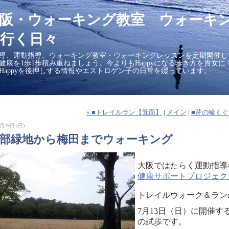
大阪・ウォーキング教室 ウォーキ
行く日々
導、運動指導。ウォーキング教室・ウォーキングレッスンを定期開催し
の健康を1歩1歩積み重ねましょう。今よりもHappyになる歩き方を貴女
Happyを後押しする情報やエストロゲン子の日常を綴っています。
« ■トレイルラン【箕面】
|
メイン
|
■芽の輪くぐ
月29日 (日)
服部緑地から梅田までウォーキング
大阪ではたらく運動指導
健康サポートプロジェク
トレイルウォーク＆ラン
7月13日（日）に開催
の試歩です。