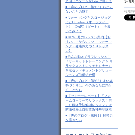
運動
と同じパターンから抜け出そう
■［声のブログ・第993］わから
ないことの魅力
投稿時刻
■ウォーキングとスロージョグ
にとOrthofeet（オーソフィー
ト）「DART（ダート）」を履
いてみよう
■2026.8月のレッスン案内【お
けいこ・ならいごと・ウォーキ
ング・健康体力づくりレッス
ン】
■色んな動きでリフレッシュ！
『サーキットトレーニング＆ リ
ラックスストレッチセミナー』
＠京セラドキュメントソリュー
ションズ労働組合様
■［声のブログ・第992］よい姿
勢づくりは、今のあなたに気付
くことから
■【セミナーレポート】「フォ
ームローラーでリラックス！肩
こり腰痛予防解消レッスン」＠
防衛省海上自衛隊阪神基地隊様
■［声のブログ・第991］雑談力
を磨きたい