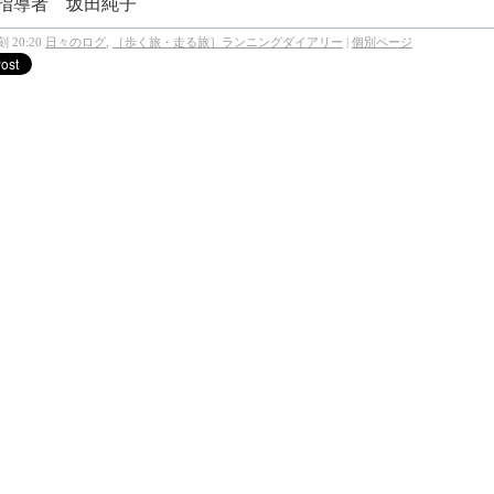
指導者 坂田純子
 20:20
日々のログ
,
［歩く旅・走る旅］ランニングダイアリー
|
個別ページ