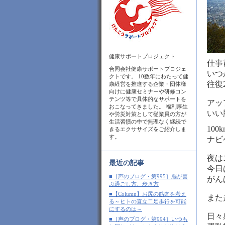
健康サポートプロジェクト
仕事
合同会社健康サポートプロジェ
いつ
クトです。 10数年にわたって健
往復
康経営を推進する企業・団体様
向けに健康セミナーや研修コン
テンツ等で具体的なサポートを
アッ
おこなってきました。 福利厚生
いい
や労災対策として従業員の方が
生活習慣の中で無理なく継続で
10
きるエクササイズをご紹介しま
す。
ナビ
夜は
最近の記事
今日
■［声のブログ・第995］脳が喜
がん
ぶ過ごし方、歩き方
■【Column】お尻の筋肉を考え
また
る～ヒトの直立二足歩行を可能
にするのは～
日々
■［声のブログ・第994］いつも