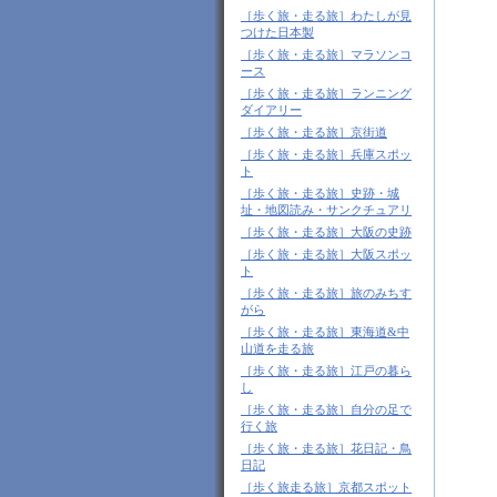
［歩く旅・走る旅］わたしが見
つけた日本製
［歩く旅・走る旅］マラソンコ
ース
［歩く旅・走る旅］ランニング
ダイアリー
［歩く旅・走る旅］京街道
［歩く旅・走る旅］兵庫スポッ
ト
［歩く旅・走る旅］史跡・城
址・地図読み・サンクチュアリ
［歩く旅・走る旅］大阪の史跡
［歩く旅・走る旅］大阪スポッ
ト
［歩く旅・走る旅］旅のみちす
がら
［歩く旅・走る旅］東海道&中
山道を走る旅
［歩く旅・走る旅］江戸の暮ら
し
［歩く旅・走る旅］自分の足で
行く旅
［歩く旅・走る旅］花日記・鳥
日記
［歩く旅走る旅］京都スポット