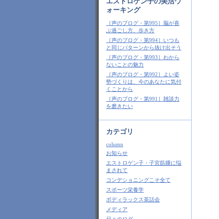
エストロゲン子の美活ウ
ォーキング
［声のブログ・第995］脳が喜
ぶ過ごし方、歩き方
［声のブログ・第994］いつも
と同じパターンから抜け出そう
［声のブログ・第993］わから
ないことの魅力
［声のブログ・第992］よい姿
勢づくりは、今のあなたに気付
くことから
［声のブログ・第991］雑談力
を磨きたい
カテゴリ
column
お知らせ
エストロゲン子・子宮筋腫に悩
まされて
コンデショニングこそ全て
スポーツ栄養学
ボディラックス茶話会
メディア