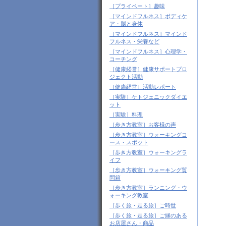
［プライベート］趣味
［マインドフルネス］ボディケ
ア・脳と身体
［マインドフルネス］マインド
フルネス・栄養など
［マインドフルネス］心理学・
コーチング
［健康経営］健康サポートプロ
ジェクト活動
［健康経営］活動レポート
［実験］ケトジェニックダイエ
ット
［実験］料理
［歩き方教室］お客様の声
［歩き方教室］ウォーキングコ
ース・スポット
［歩き方教室］ウォーキングラ
イフ
［歩き方教室］ウォーキング質
問箱
［歩き方教室］ランニング・ウ
ォーキング教室
［歩く旅・走る旅］ご時世
［歩く旅・走る旅］ご縁のある
お店屋さん・商品