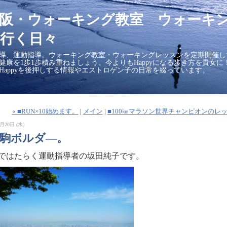
大阪・ウォーキング教室 ウォーキ
行く日々
導、運動指導。ウォーキング教室・ウォーキングレッスンを定期開催し
の健康を1歩1歩積み重ねましょう。今よりもHappyになる歩き方を貴女
Happyを後押しする情報やエストロゲン子の日常を綴っています。
« ■RUN×10始めます。
|
メイン
|
■100㎞マラソン世界チャンピオンのレ
月20日 (水)
生駒ボルダ―。
ではたらく運動指導者の坂田純子です。