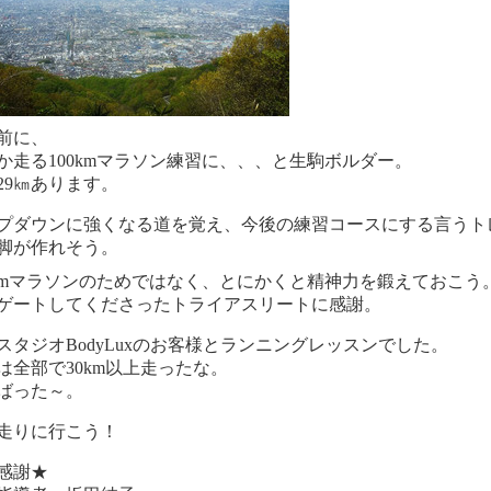
前に、
か走る100kmマラソン練習に、、、と生駒ボルダー。
29㎞あります。
プダウンに強くなる道を覚え、今後の練習コースにする言うト
脚が作れそう。
0kmマラソンのためではなく、とにかくと精神力を鍛えておこう
ゲートしてくださったトライアスリートに感謝。
スタジオBodyLuxのお客様とランニングレッスンでした。
は全部で30km以上走ったな。
ばった～。
走りに行こう！
感謝★