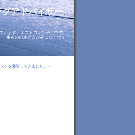
ングアドバイザー
ています。エストロゲン子（中の
に！一生ものの歩き方が身につくウォ
ッスンを受講してきました。 »