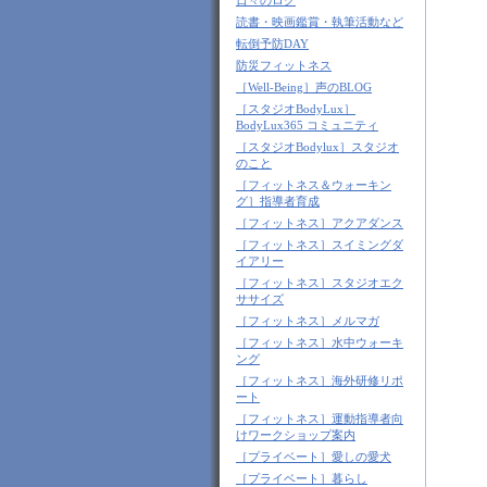
日々のログ
読書・映画鑑賞・執筆活動など
転倒予防DAY
防災フィットネス
［Well-Being］声のBLOG
［スタジオBodyLux］
BodyLux365 コミュニティ
［スタジオBodylux］スタジオ
のこと
［フィットネス＆ウォーキン
グ］指導者育成
［フィットネス］アクアダンス
［フィットネス］スイミングダ
イアリー
［フィットネス］スタジオエク
ササイズ
［フィットネス］メルマガ
［フィットネス］水中ウォーキ
ング
［フィットネス］海外研修リポ
ート
［フィットネス］運動指導者向
けワークショップ案内
［プライベート］愛しの愛犬
［プライベート］暮らし