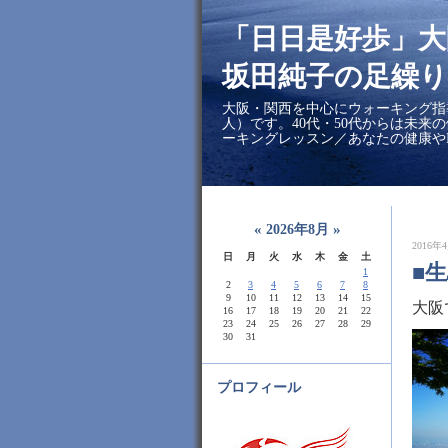
「日日是好歩」
坂田純子の足繰り
大阪・関西を中心にウォーキング指
人）です。40代・50代からは未来
ーキングレッスン／あなたの健康や
«
»
2026年8月
2016年4
日
月
火
水
木
金
土
■
1
2
3
4
5
6
7
8
9
10
11
12
13
14
15
大阪
16
17
18
19
20
21
22
23
24
25
26
27
28
29
30
31
プロフィール