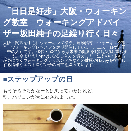
「日日是好歩」大阪・ウォーキン
グ教室 ウォーキングアドバイ
ザー坂田純子の足繰り行く日々
大阪・関西を中心にウォーキング指導、運動指導。ウォーキング教
室・ウォーキングレッスンを定期開催しています。エストロゲン子
（中の人）です。40代・50代からは未来の健康を1歩1歩積み重ねま
しょう。今よりもHappyになる歩き方を貴女に！一生ものの歩き方
が身につくウォーキングレッスン／あなたの健康やHappyを後押し
する情報やエストロゲン子の日常を綴っています。
■ステップアップの日
もうそろそろかなーとは思っていたけれど、
朝、パソコンが天に召されました。