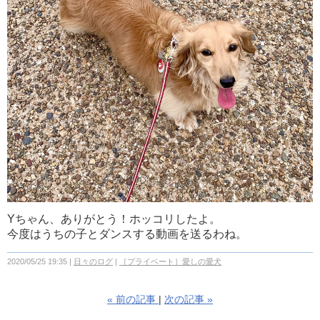
Y
ちゃん、ありがとう！ホッコリしたよ。
今度はうちの子とダンスする動画を送るわね。
2020/05/25 19:35
日々のログ
［プライベート］愛しの愛犬
«
前の記事
次の記事
»