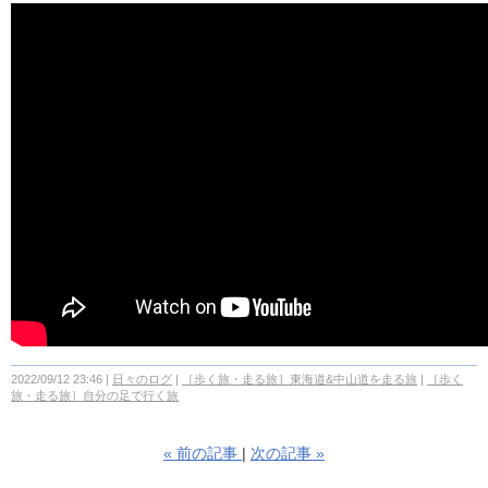
2022/09/12 23:46
日々のログ
［歩く旅・走る旅］東海道&中山道を走る旅
［歩く
旅・走る旅］自分の足で行く旅
«
前の記事
次の記事
»