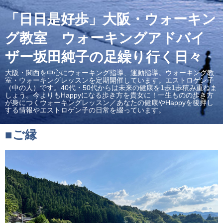
「日日是好歩」大阪・ウォーキン
グ教室 ウォーキングアドバイ
ザー坂田純子の足繰り行く日々
大阪・関西を中心にウォーキング指導、運動指導。ウォーキング教
室・ウォーキングレッスンを定期開催しています。エストロゲン子
（中の人）です。40代・50代からは未来の健康を1歩1歩積み重ねま
しょう。今よりもHappyになる歩き方を貴女に！一生ものの歩き方
が身につくウォーキングレッスン／あなたの健康やHappyを後押し
する情報やエストロゲン子の日常を綴っています。
■ご縁