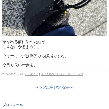
家を出る前に締めた紐が
こんなに余るように。
ウォーキングは浮腫みも解消ですね。
今日も良い一歩を。
2022/10/22 10:26
日々のログ
［歩き方教室］ウォーキングライフ
«
前の記事
次の記事
»
プロフィール