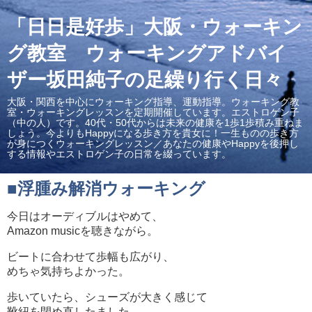
「日日是好歩」大阪・ウォーキン
グ教室 ウォーキングアドバイ
ザー坂田純子の足繰り行く日々
大阪・関西を中心にウォーキング指導、運動指導。ウォーキング教
室・ウォーキングレッスンを定期開催しています。エストロゲン子
（中の人）です。40代・50代からは未来の健康を1歩1歩積み重ねま
しょう。今よりもHappyになる歩き方を貴女に！一生ものの歩き方
が身につくウォーキングレッスン／あなたの健康やHappyを後押し
する情報やエストロゲン子の日常を綴っています。
■浮腫み解消ウォーキング
今日はオーディブルはやめて、
Amazon musicを聴きながら。
ビートに合わせて歩幅も広がり、
めちゃ気持ちよかった。
歩いていたら、シューズが大きく感じて
靴紐を閉め直したました。