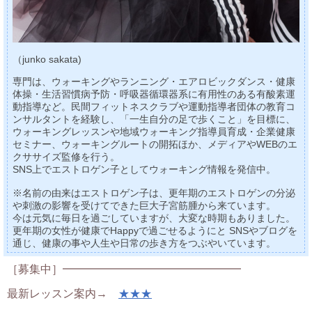
（junko sakata)
専門は、ウォーキングやランニング・エアロビックダンス・健康
体操・生活習慣病予防・呼吸器循環器系に有用性のある有酸素運
動指導など。民間フィットネスクラブや運動指導者団体の教育コ
ンサルタントを経験し、「一生自分の足で歩くこと」を目標に、
ウォーキングレッスンや地域ウォーキング指導員育成・企業健康
セミナー、ウォーキングルートの開拓ほか、メディアやWEBのエ
クササイズ監修を行う。
SNS上でエストロゲン子としてウォーキング情報を発信中。
※名前の由来はエストロゲン子は、更年期のエストロゲンの分泌
や刺激の影響を受けてできた巨大子宮筋腫から来ています。
今は元気に毎日を過ごしていますが、大変な時期もありました。
更年期の女性が健康でHappyで過ごせるようにと SNSやブログを
通じ、健康の事や人生や日常の歩き方をつぶやいています。
［募集中］━━━━━━━━━━━━━━━━
最新レッスン案内→
★★★