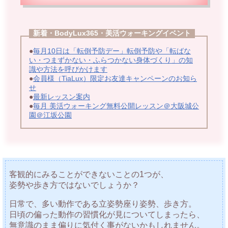
新着・BodyLux365・美活ウォーキングイベント
●
毎月10日は「転倒予防デー」転倒予防や「転ばな
い・つまずかない・ふらつかない身体づくり」の知
識や方法を呼びかけます
●
会員様（TiaLux）限定お友達キャンペーンのお知ら
せ
●
最新レッスン案内
●
毎月 美活ウォーキング無料公開レッスン＠大阪城公
園＠江坂公園
客観的にみることができないことの1つが、
姿勢や歩き方ではないでしょうか？
日常で、多い動作である立姿勢座り姿勢、歩き方。
日頃の偏った動作の習慣化が見についてしまったら、
無意識のまま偏りに気付く事がないかもしれません。