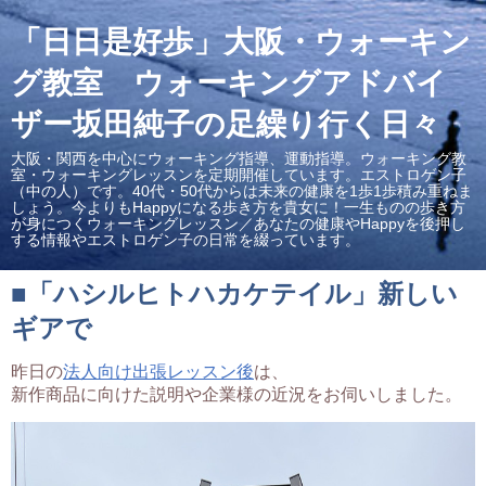
「日日是好歩」大阪・ウォーキン
グ教室 ウォーキングアドバイ
ザー坂田純子の足繰り行く日々
大阪・関西を中心にウォーキング指導、運動指導。ウォーキング教
室・ウォーキングレッスンを定期開催しています。エストロゲン子
（中の人）です。40代・50代からは未来の健康を1歩1歩積み重ねま
しょう。今よりもHappyになる歩き方を貴女に！一生ものの歩き方
が身につくウォーキングレッスン／あなたの健康やHappyを後押し
する情報やエストロゲン子の日常を綴っています。
■「ハシルヒトハカケテイル」新しい
ギアで
昨日の
法人向け出張レッスン後
は、
新作商品に向けた説明や企業様の近況をお伺いしました。