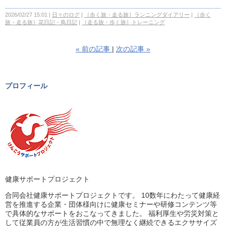
2026/02/27 15:01
日々のログ
［歩く旅・走る旅］ランニングダイアリー
［歩く
旅・走る旅］花日記・鳥日記
［走る旅・歩く旅］トレーニング
«
前の記事
次の記事
»
プロフィール
健康サポートプロジェクト
合同会社健康サポートプロジェクトです。 10数年にわたって健康経
営を推進する企業・団体様向けに健康セミナーや研修コンテンツ等
で具体的なサポートをおこなってきました。 福利厚生や労災対策と
して従業員の方が生活習慣の中で無理なく継続できるエクササイズ