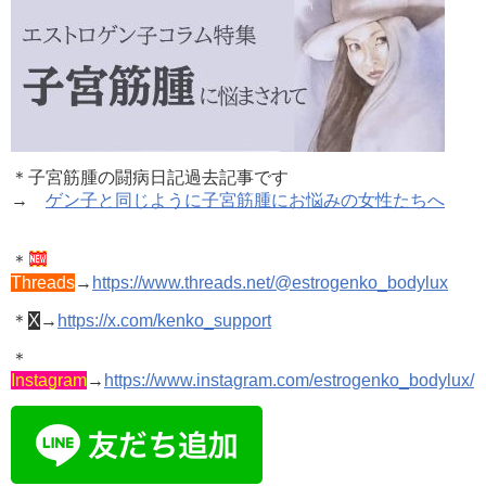
＊子宮筋腫の闘病日記過去記事です
→
ゲン子と同じように子宮筋腫にお悩みの女性たちへ
＊
Threads
→
https://www.threads.net/@estrogenko_bodylux
＊
X
→
https://x.com/kenko_support
＊
Instagram
→
https://www.instagram.com/estrogenko_bodylux/