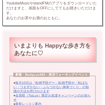
YoutubeMusicやstandFMのアプリをダウンロードいた
だけますと、画面をOFFにしててもお聴きいただけま
す。
あなたのお茶やお酒のおともに。
いまよりも Happyな歩
き方を
あなたに♡
新着・BodyLux365・美活ウォーキングイベント
●
毎月10日は「転倒予防デー」転倒予防や「転ばな
い・つまずかない・ふらつかない身体づくり」の知
識や方法を呼びかけます
●
会員様（TiaLux）限定お友達キャンペーンのお知ら
せ
●
最新レッスン案内