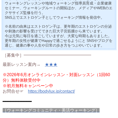
ウォーキングレッスンや地域ウォーキング指導員育成・企業健康
セミナー、ウォーキングルートの開拓ほか、メディアやWEBのエ
クササイズ監修を行う。
SNS上でエストロゲン子としてウォーキング情報を発信中。
※名前の由来はエストロゲン子は、更年期のエストロゲンの分泌
や刺激の影響を受けてできた巨大子宮筋腫から来ています。
今は元気に毎日を過ごしていますが、大変な時期もありました。
更年期の女性が健康でHappyで過ごせるようにと SNSやブログを
通じ、健康の事や人生や日常の歩き方をつぶやいています。
［募集中］━━━━━━━━━━━━━━━━
最新レッスン案内→
★★★
※2026年6月オンラインレッスン・対面レッスン（1回60
分）無料体験受付中
※初月無料キャンペーン中
お問合せ☞
https://bodylux.jp/contact/
━━━━━━━━━━━
［ウォーキングコミュニティ・美活ウォーキング］