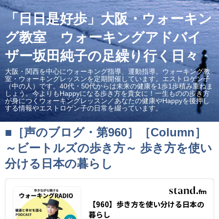
「日日是好歩」大阪・ウォーキン
グ教室 ウォーキングアドバイ
ザー坂田純子の足繰り行く日々
大阪・関西を中心にウォーキング指導、運動指導。ウォーキング教
室・ウォーキングレッスンを定期開催しています。エストロゲン子
（中の人）です。40代・50代からは未来の健康を1歩1歩積み重ねま
しょう。今よりもHappyになる歩き方を貴女に！一生ものの歩き方
が身につくウォーキングレッスン／あなたの健康やHappyを後押し
する情報やエストロゲン子の日常を綴っています。
■［声のブログ・第960］［Column］
～ビートルズの歩き方～ 歩き方を使い
分ける日本の暮らし