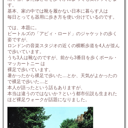
す。
基本、家の中では靴を履かない日本に暮らす人は
毎日とっても器用に歩き方を使い分けているのです。
では、本題に。
ビートルズの「アビィ・ロード」のジャケットの歩く
姿ですが、
ロンドンの音楽スタジオの近くの横断歩道を4人が並ん
で歩いています。
うち3人は靴なのですが、前から3番目を歩くポール・
マッカートニー は
裸足で歩いています。
暑かったから裸足で歩いた…とか、天気がよかったの
で裸足で歩いた…と
本人が語ったという話もありますが、
本当は違うのではないか？という都市伝説も生まれた
ほど裸足ウォークが話題になりました。