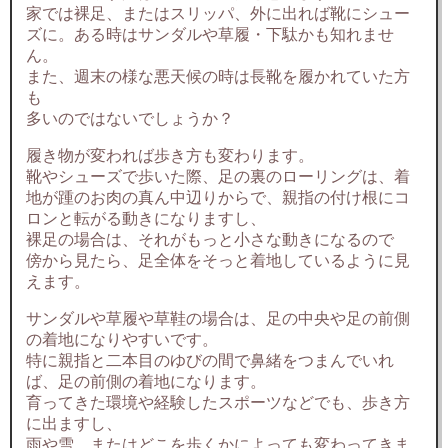
家では裸足、またはスリッパ、外に出れば靴にシュー
ズに。ある時はサンダルや草履・下駄かも知れませ
ん。
また、週末の様な悪天候の時は長靴を履かれていた方
も
多いのではないでしょうか？
履き物が変われば歩き方も変わります。
靴やシューズで歩いた際、足の裏のローリングは、着
地が踵のお肉の真ん中辺りからで、親指の付け根にコ
ロンと転がる動きになりますし、
裸足の場合は、それがもっと小さな動きになるので
傍から見たら、足全体をそっと着地しているように見
えます。
サンダルや草履や草鞋の場合は、足の中央や足の前側
の着地になりやすいです。
特に親指と二本目のゆびの間で鼻緒をつまんでいれ
ば、足の前側の着地になります。
育ってきた環境や経験したスポーツなどでも、歩き方
に出ますし、
雨や雪、またはどこを歩くかによっても変わってきま