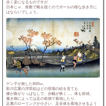
歩く姿になるものですが
日本じゃ、座敷で靴を脱ぐのでポールの様な歩き方に
はならいでしょう。
ゲン子が旅した800㎞。
歌川広重の浮世絵はどの宿場の絵を見ても
膝が曲がりっぱなしで、歩幅が狭く…。体も前傾。
履き物によっては足の前側で着地したり、
足裏のローリングが小さい、足全体を着地させるよう