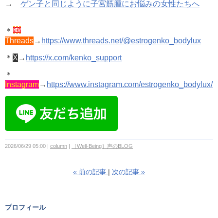
→
ゲン子と同じように子宮筋腫にお悩みの女性たちへ
＊
Threads
→
https://www.threads.net/@estrogenko_bodylux
＊
X
→
https://x.com/kenko_support
＊
Instagram
→
https://www.instagram.com/estrogenko_bodylux/
2026/06/29 05:00
column
［Well-Being］声のBLOG
«
前の記事
次の記事
»
プロフィール