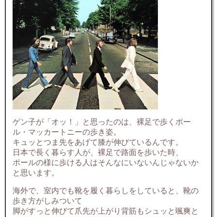
ゲン子が「オッ！」と思ったのは、裸足で歩くポー
ル・マッカートニーの歩き姿。
キュッとつま先をあげて膝が伸びているんです。
日本で長く暮らす人が、裸足で路面を歩いた時、
ポールの様に歩ける人はそんなにいないんじゃないか
と思います。
海外で、室内でも靴を履く暮らしをしていると、靴の
歩き方がしみついて
脚がすっと伸びて爪先が上がり背筋もシュッと颯爽と