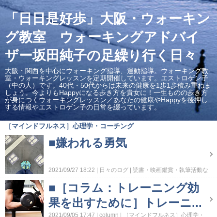
「日日是好歩」大阪・ウォーキン
グ教室 ウォーキングアドバイ
ザー坂田純子の足繰り行く日々
大阪・関西を中心にウォーキング指導、運動指導。ウォーキング教
室・ウォーキングレッスンを定期開催しています。エストロゲン子
（中の人）です。40代・50代からは未来の健康を1歩1歩積み重ねま
しょう。今よりもHappyになる歩き方を貴女に！一生ものの歩き方
が身につくウォーキングレッスン／あなたの健康やHappyを後押し
する情報やエストロゲン子の日常を綴っています。
［マインドフルネス］心理学・コーチング
■嫌われる勇気
2021/09/27 18:22
日々のログ
読書・映画鑑賞・執筆活動な
ど
［マインドフルネス］心理学・コーチング
■［コラム：トレーニング効
果を出すために］トレーニ...
2021/09/05 17:47
column
［マインドフルネス］心理学・