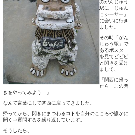
のがんじゅう
駅に「じゅん
こシーサー」
に会いに行き
ました。
その時「がん
じゅう駅」で
あるポスター
を見てビビビ
と閃きを受け
まして、
「関西に帰っ
たら、この閃
きをやってみよう！
」
なんて言葉にして関西に戻ってきました。
帰ってから、閃きにまつわるコトを自分のこころや誰かに
聞く⇒質問するを繰り返しています。
そうしたら、