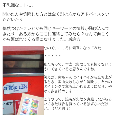
不思議なコトに、
聞いた方や質問した方とは全く別の方からアドバイスをい
ただいたり
偶然つけたテレビから同じキーワードの情報が飛び込んで
きたり、ある方からここに連絡してみたら？なんて向こう
から運ばれてくる様になりました。感謝☆
なので、こころに素直になってみた。
＊＊＊＊＊
私たちって、本当は失敗しても怖くないよ
うにできていると思うんですね。
例えば、赤ちゃんはハイハイから立ち上が
るとき、沢山失敗しながら冒険し、自分の
タイミングで立ち上がれるようになり、や
がて歩き始めます・・・。
こうやって、誰もが失敗を克服しながら歩
いてきた経験を持っているはずなのだけ
ど。（だと思う）