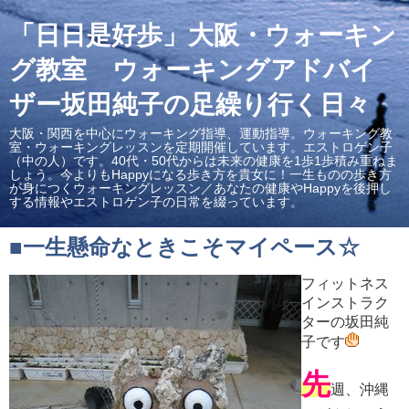
「日日是好歩」大阪・ウォーキン
グ教室 ウォーキングアドバイ
ザー坂田純子の足繰り行く日々
大阪・関西を中心にウォーキング指導、運動指導。ウォーキング教
室・ウォーキングレッスンを定期開催しています。エストロゲン子
（中の人）です。40代・50代からは未来の健康を1歩1歩積み重ねま
しょう。今よりもHappyになる歩き方を貴女に！一生ものの歩き方
が身につくウォーキングレッスン／あなたの健康やHappyを後押し
する情報やエストロゲン子の日常を綴っています。
■一生懸命なときこそマイペース☆
フィットネス
インストラク
ターの坂田純
子です
先
週、沖縄