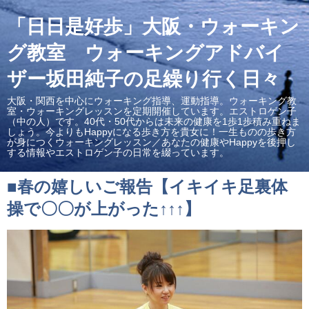
「日日是好歩」大阪・ウォーキン
グ教室 ウォーキングアドバイ
ザー坂田純子の足繰り行く日々
大阪・関西を中心にウォーキング指導、運動指導。ウォーキング教
室・ウォーキングレッスンを定期開催しています。エストロゲン子
（中の人）です。40代・50代からは未来の健康を1歩1歩積み重ねま
しょう。今よりもHappyになる歩き方を貴女に！一生ものの歩き方
が身につくウォーキングレッスン／あなたの健康やHappyを後押し
する情報やエストロゲン子の日常を綴っています。
■春の嬉しいご報告【イキイキ足裏体
操で〇〇が上がった↑↑↑】