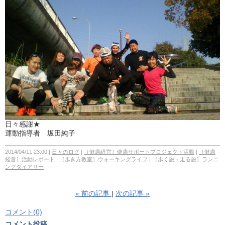
日々感謝★
運動指導者 坂田純子
2014/04/11 23:00
日々のログ
［健康経営］健康サポートプロジェクト活動
［健康
経営］活動レポート
［歩き方教室］ウォーキングライフ
［歩く旅・走る旅］ランニ
ングダイアリー
«
前の記事
次の記事
»
コメント(0)
コメント投稿