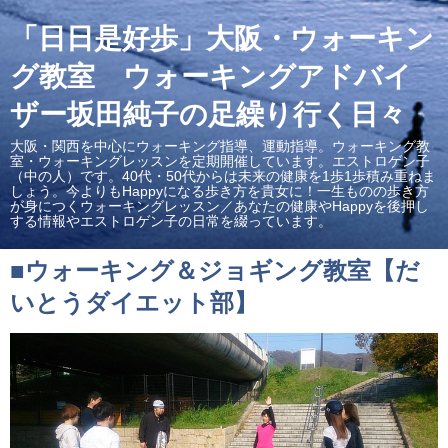
「日日是好歩」大阪・ウォーキン
グ教室 ウォーキングアドバイ
ザー坂田純子の足繰り行く日々
大阪・関西を中心にウォーキング指導、運動指導。ウォーキング教
室・ウォーキングレッスンを定期開催しています。エストロゲン子
（中の人）です。40代・50代からは未来の健康を1歩1歩積み重ねま
しょう。今よりもHappyになる歩き方を貴女に！一生ものの歩き方
が身につくウォーキングレッスン／あなたの健康やHappyを後押し
する情報やエストロゲン子の日常を綴っています。
■ウォーキング＆ジョギング教室【だ
いとうダイエット部】