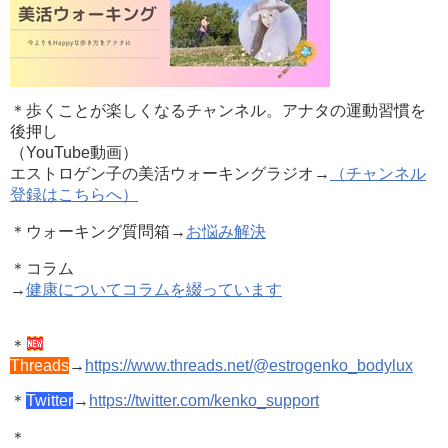
＊歩くことが楽しくなるチャンネル。アナタの運動習慣を
後押し
（YouTube動
画）
エストロゲン子の美活ウォーキングラジオ→
（チャンネル
登録はこちらへ）
＊ウォーキング質問箱→
お悩み解決
＊コラム
→
健康についてコラムを綴っています
＊
Threads
→
https://www.threads.net/@estrogenko_bodylux
＊
Twitter
→
https://twitter.com/kenko_support
＊