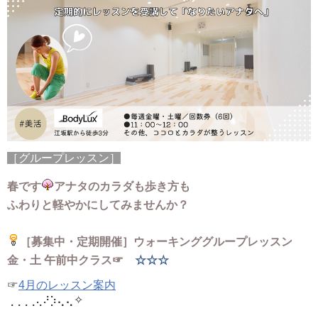
［グループレッスン］
春です
アナタのカラダも歩き方も
ふわりと軽やかにしてみませんか？
［募集中・定期開催］ウォーキンググループレッスン
金・土 午前中クラス☞
☆☆☆
☞
4月のレッスン案内
⢄⢄
✧
⢀⢀⢀⢀⢄⠜⡱