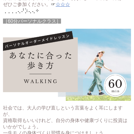
ぜひご参加ください。
☞
☆☆☆
⢀⢀⢀⢀⢄⠜⡱⢄⢄
✧
［60分パーソナルクラス］
社会では、大人の学び直しという言葉をよく耳にします
が、
資格取得もいいけれど、自分の身体や健康づくりに投資は
いかがでしょう。
一生モノの身体づくり習慣を身につけましょう。