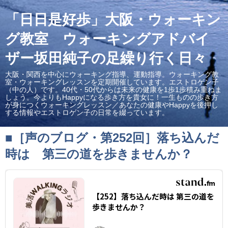
「日日是好歩」大阪・ウォーキン
グ教室 ウォーキングアドバイ
ザー坂田純子の足繰り行く日々
大阪・関西を中心にウォーキング指導、運動指導。ウォーキング教
室・ウォーキングレッスンを定期開催しています。エストロゲン子
（中の人）です。40代・50代からは未来の健康を1歩1歩積み重ねま
しょう。今よりもHappyになる歩き方を貴女に！一生ものの歩き方
が身につくウォーキングレッスン／あなたの健康やHappyを後押し
する情報やエストロゲン子の日常を綴っています。
■［声のブログ・第252回］落ち込んだ
時は 第三の道を歩きませんか？