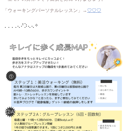
「ウォーキングパーソナルレッスン」
→
♡♡♡
⢀⢀⢀⢀⢄⠜⡱⢄⢄
✧