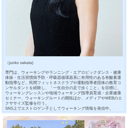
（junko sakata)
専門は、ウォーキングやランニング・エアロビックダンス・健康
体操・生活習慣病予防・呼吸器循環器系に有用性のある有酸素運
動指導など。民間フィットネスクラブや運動指導者団体の教育コ
ンサルタントを経験し、「一生自分の足で歩くこと」を目標に、
ウォーキングレッスンや地域ウォーキング指導員育成・企業健康
セミナー、ウォーキングルートの開拓ほか、メディアやWEBのエ
クササイズ監修を行う。
SNS上でエストロゲン子としてウォーキング情報を発信中。